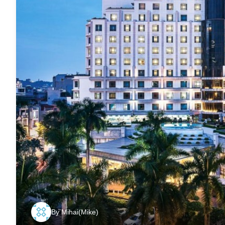
By
Mihai(Mike)