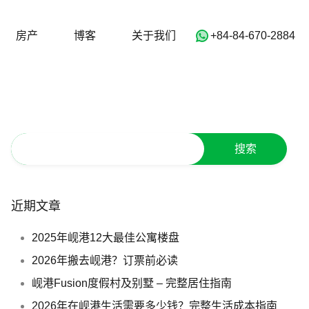
中国)
Home
房产
博客
关于我们
房产
博客
关于我们
‭+84-84-670-2884‬
近期文章
2025年岘港12大最佳公寓楼盘
2026年搬去岘港？订票前必读
岘港Fusion度假村及别墅 – 完整居住指南
2026年在岘港生活需要多少钱？完整生活成本指南