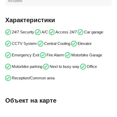
Included
Характеристики
24/7 Security
A/C
Access 24/7
Car garage
CCTV System
Central Cooling
Elevator
Emergency Exit
Fire Alarm
Motorbike Garage
Motorbike parking
Next to busy way
Office
Reception/Common area
Объект на карте