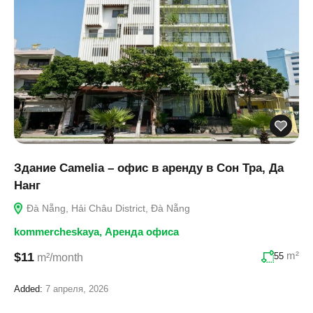
Здание Camelia – офис в аренду в Сон Тра, Да
Нанг
Đà Nẵng, Hải Châu District, Đà Nẵng
kommercheskaya
,
Аренда офиса
m²
$11
55
m²/month
Added:
7 апреля, 2026