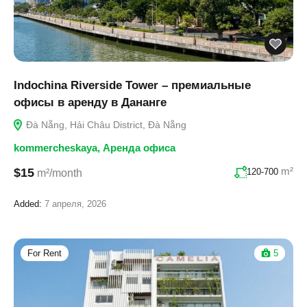
Indochina Riverside Tower – премиальные
офисы в аренду в Дананге
Đà Nẵng, Hải Châu District, Đà Nẵng
kommercheskaya
,
Аренда офиса
m²
$15
120-700
m²/month
Added:
7 апреля, 2026
For Rent
5