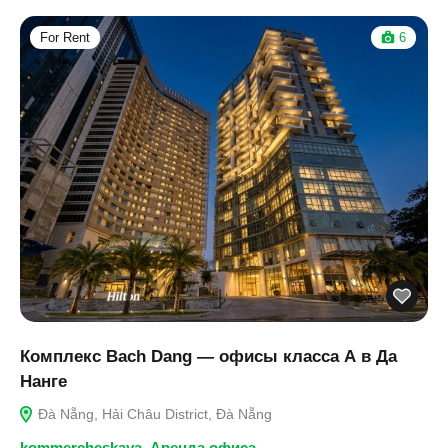
For Rent
6
Комплекс Bach Dang — офисы класса А в Да
Нанге
Đà Nẵng, Hải Châu District, Đà Nẵng
kommercheskaya
,
Аренда офиса