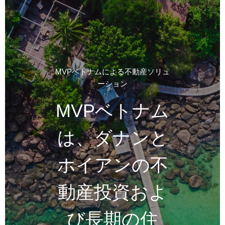
MVPベトナムによる不動産ソリュ
ーション
MVPベトナム
は、ダナンと
ホイアンの不
動産投資およ
び長期の住