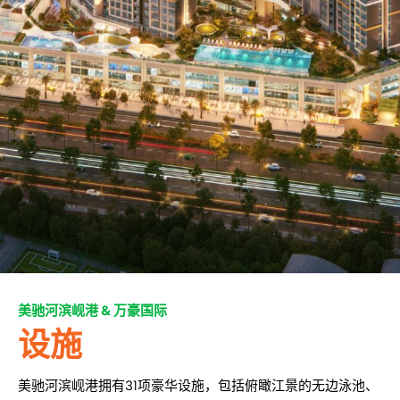
美驰河滨岘港 & 万豪国际
设施
美驰河滨岘港拥有31项豪华设施，包括俯瞰江景的无边泳池、