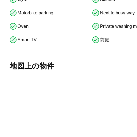
Motorbike parking
Next to busy way
Oven
Private washing 
Smart TV
前庭
地図上の物件