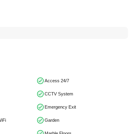
Access 24/7
CCTV System
Emergency Exit
iFi
Garden
Marble Floors