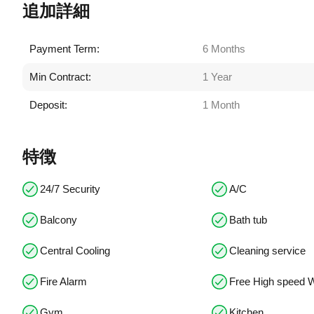
追加詳細
Payment Term:
6 Months
Min Contract:
1 Year
Deposit:
1 Month
特徴
24/7 Security
A/C
Balcony
Bath tub
Central Cooling
Cleaning service
Fire Alarm
Free High speed W
Gym
Kitchen