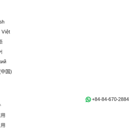
日本語
English
sh
Tiếng Việt
 Việt
日本語
語
한국어
어
Русский
кий
中文 (中国)
(中国)
ホーム
物件
‭+84-84-670-2884‬
賃貸物件
件
住宅用
宅用
商業用
業用