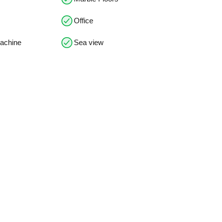
Office
machine
Sea view