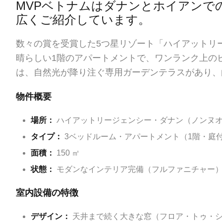
MVPベトナムは
ダナン
と
ホイアン
で
広くご紹介しています。
数々の賞を受賞した5つ星リゾート「ハイアットリ
晴らしい1階のアパートメントで、ワンランク上のビ
は、自然光が降り注ぐ専用ガーデンテラスがあり、
物件概要
場所：
ハイアットリージェンシー・ダナン（ノンヌ
タイプ：
3ベッドルーム・アパートメント（1階・庭
面積：
150 ㎡
状態：
モダンなインテリア完備（フルファニチャー
室内設備の特徴
デザイン：
天井まで続く大きな窓（フロア・トゥ・シ