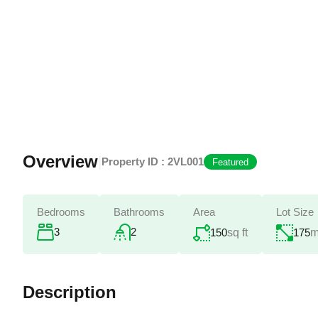
Overview
|
Property ID :
2VL001
Featured
Bedrooms
Bathrooms
Area
Lot Size
3
2
150
sq ft
175
m
Description