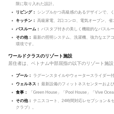
限に取り入れた設計。
リビング：
シンプルかつ高級感のあるデザインで、
キッチン：
高級家電、2口コンロ、電気オーブン、省
バスルーム：
バスタブ付きの美しく機能的なバスル
その他：
最新の照明システム、洗濯機、強力なエアコ
環境です。
ワールドクラスのリゾート施設
居住者は、ベトナム中部屈指の以下のリゾート施設
プール：
ラグーンスタイルやウォータースライダー付
ウェルネス：
最新設備のフィットネスセンターおよび
食事：
「Green House」「Pool House」「Viv
その他：
テニスコート、24時間対応レセプション＆
クラブ）。