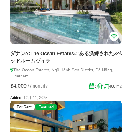
ダナンのThe Ocean Estatesにある洗練された3ベ
ッドルームヴィラ
The Ocean Estates, Ngũ Hành Sơn District, Đà Nẵng,
Vietnam
$4,000
/
/monthly
3
4
400
m2
Added:
12月 11, 2025
For Rent
Featured