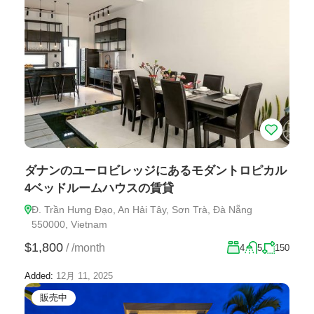
ダナンのユーロビレッジにあるモダントロピカル
4ベッドルームハウスの賃貸
Đ. Trần Hưng Đạo, An Hải Tây, Sơn Trà, Đà Nẵng
550000, Vietnam
$1,800
/
/month
4
5
150
Added:
12月 11, 2025
販売中