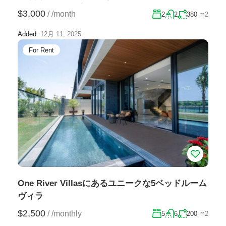
$3,000
/
/month
2
2
380
m2
Added:
12月 11, 2025
For Rent
One River Villasにあるユニークな5ベッドルーム
ヴィラ
$2,500
/
/monthly
5
6
200
m2