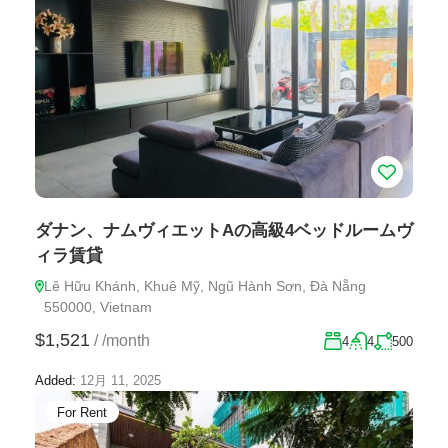
ダナン、ナムヴィエットAの高級4ベッドルームヴ
ィラ賃貸
Lê Hữu Khánh, Khuê Mỹ, Ngũ Hành Sơn, Đà Nẵng
550000, Vietnam
$1,521
/
/month
4
4
500
Added:
12月 11, 2025
For Rent