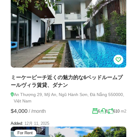
ミーケービーチ近くの魅力的な6ベッドルームプ
ールヴィラ賃貸、ダナン
An Thượng 29, Mỹ An, Ngũ Hành Sơn, Đà Nẵng 550000,
Việt Nam
$4,000
/
/month
6
8
610
m2
Added:
12月 11, 2025
For Rent