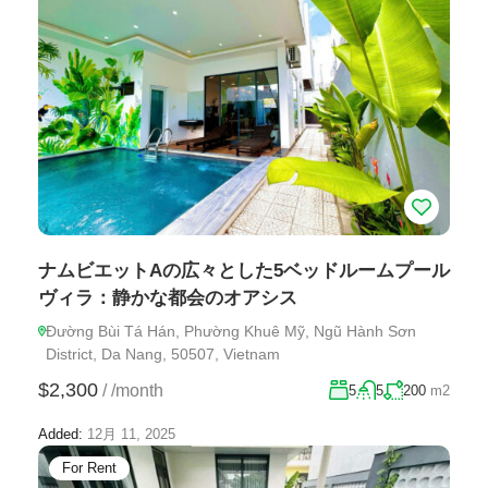
ナムビエットAの広々とした5ベッドルームプール
ヴィラ：静かな都会のオアシス
Đường Bùi Tá Hán, Phường Khuê Mỹ, Ngũ Hành Sơn
District, Da Nang, 50507, Vietnam
$2,300
/
/month
5
5
200
m2
Added:
12月 11, 2025
For Rent