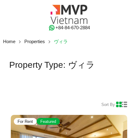
‭+84-84-670-2884‬
Home
Properties
ヴィラ
Property Type: ヴィラ
Sort By:
For Rent
Featured