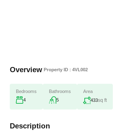
Overview
|
Property ID :
4VL002
Bedrooms
Bathrooms
Area
4
5
433
sq ft
Description