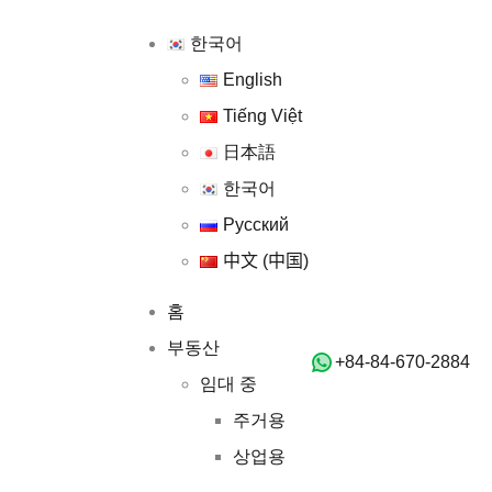
한국어
한국어
English
English
Tiếng Việt
Tiếng Việt
日本語
日本語
한국어
한국어
Русский
Русский
中文 (中国)
中文 (中国)
홈
홈
부동산
부동산
‭+84-84-670-2884‬
임대 중
임대 중
주거용
주거용
상업용
상업용