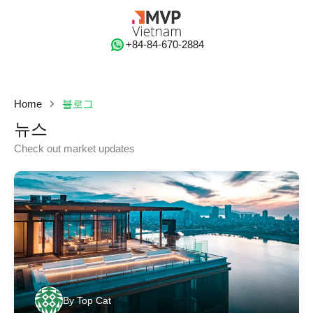
‭+84-84-670-2884‬
Home
블로그
뉴스
Check out market updates
By
Top Cat