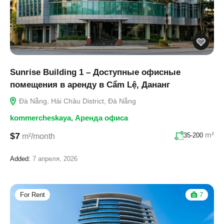
Sunrise Building 1 – Доступные офисные
помещения в аренду в Cẩm Lệ, Дананг
Đà Nẵng, Hải Châu District, Đà Nẵng
kommercheskaya
,
Аренда офиса
m²
$7
35-200
m²/month
Added:
7 апреля, 2026
For Rent
7