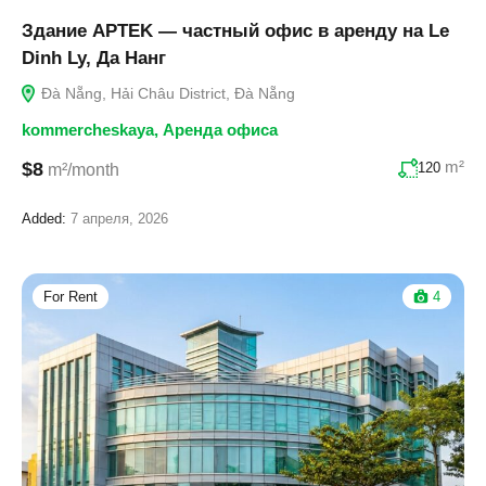
Здание APTEK — частный офис в аренду на Le
Dinh Ly, Да Нанг
Đà Nẵng, Hải Châu District, Đà Nẵng
kommercheskaya
,
Аренда офиса
m²
$8
120
m²/month
Added:
7 апреля, 2026
For Rent
4