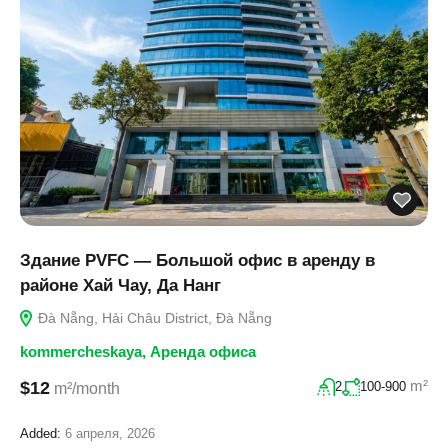
Здание PVFC — Большой офис в аренду в
районе Хай Чау, Да Нанг
Đà Nẵng, Hải Châu District, Đà Nẵng
kommercheskaya
,
Аренда офиса
m²
$12
2
100-900
m²/month
Added:
6 апреля, 2026