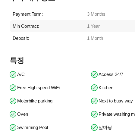
Payment Term:
3 Months
Min Contract:
1 Year
Deposit:
1 Month
특징
A/C
Access 24/7
Free High speed WiFi
Kitchen
Motorbike parking
Next to busy way
Oven
Private washing 
Swimming Pool
앞마당