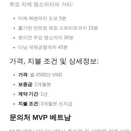
주요 지역 명소까지의 거리:
미케 해변까지 도보 5분
활기찬 안쯔엉 워킹 스트리트까지 15분
호이안 주요 명소까지 30분
다낭 국제공항까지 45분
가격, 지불 조건 및 상세정보:
가격
: 월 4500만 VND
보증금
: 1개월분
계약 기간
: 1년
지불 조건:
3개월분 선지급
문의처
MVP 베트남