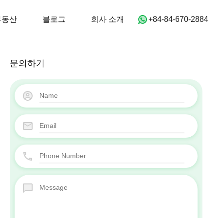
어
홈
부동산
블로그
회사 소개
부동산
블로그
회사 소개
‭+84-84-670-2884‬
문의하기