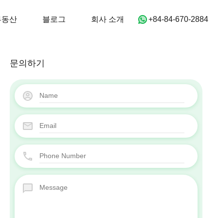
어
홈
부동산
블로그
회사 소개
부동산
블로그
회사 소개
‭+84-84-670-2884‬
문의하기