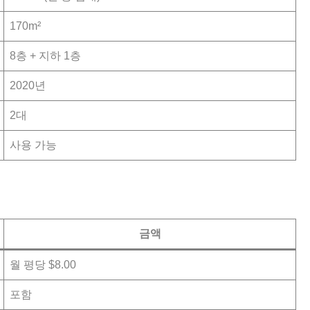
170m²
8층 + 지하 1층
2020년
2대
사용 가능
금액
월 평당 $8.00
포함