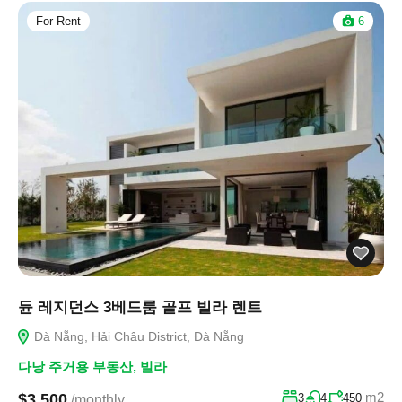
For Rent
6
듄 레지던스 3베드룸 골프 빌라 렌트
Đà Nẵng, Hải Châu District, Đà Nẵng
다낭 주거용 부동산
,
빌라
m2
$3,500
3
4
450
/monthly