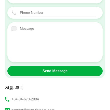
전화 문의
‭+84-84-670-2884‬
contact@mvpvietnam.com