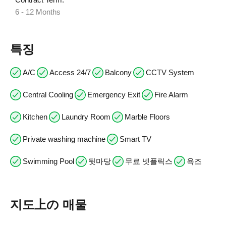
6 - 12 Months
특징
A/C
Access 24/7
Balcony
CCTV System
Central Cooling
Emergency Exit
Fire Alarm
Kitchen
Laundry Room
Marble Floors
Private washing machine
Smart TV
Swimming Pool
뒷마당
무료 넷플릭스
욕조
지도上の 매물