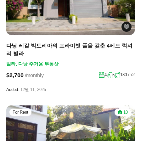
다낭 레갈 빅토리아의 프라이빗 풀을 갖춘 4베드 럭셔
리 빌라
빌라
,
다낭 주거용 부동산
m2
$2,700
4
5
180
/monthly
Added:
12월 11, 2025
For Rent
10