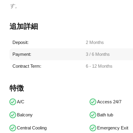
す。
追加詳細
Deposit:
2 Months
Payment:
3 / 6 Months
Contract Term:
6 - 12 Months
特徴
A/C
Access 24/7
Balcony
Bath tub
Central Cooling
Emergency Exit