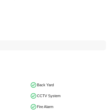
Back Yard
CCTV System
Fire Alarm