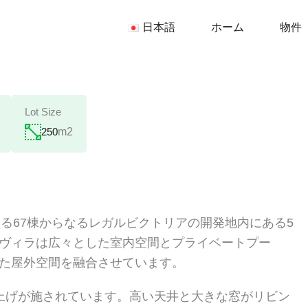
日本語
日本語
ホーム
物件
Lot Size
250
m2
る67棟からなるレガルビクトリアの開発地内にある5
ヴィラは広々とした室内空間とプライベートプー
た屋外空間を融合させています。
上げが施されています。高い天井と大きな窓がリビン