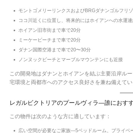
モントゴメリーリンクスおよびBRGダナンゴルフリ
ココ川近くに位置し、将来的にはホイアンへの水運連
ホイアン旧市街まで車で20分
ミーケービーチまで車で20分
ダナン国際空港まで車で20〜30分
ノンヌックビーチとマーブルマウンテンにも近接
この開発地はダナンとホイアンを結ぶ主要沿岸ルー
宅環境と両都市へのアクセス良好さを兼ね備えてい
レガルビクトリアのプールヴィラ—誰におす
この物件は次のような方に適しています：
広い空間が必要なご家族—5ベッドルーム、プライベ