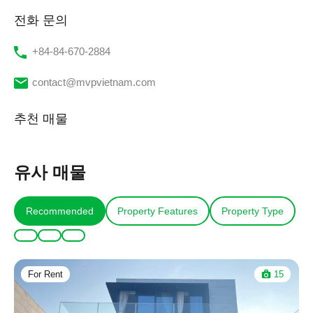
전화 문의
‭+84-84-670-2884‬
contact@mvpvietnam.com
추천 매물
유사 매물
Recommended
Property Features
Property Type
For Rent
15