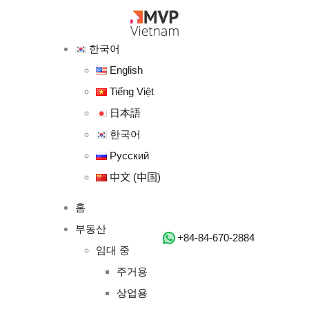
한국어
English
Tiếng Việt
日本語
한국어
Русский
中文 (中国)
홈
부동산
‭+84-84-670-2884‬
임대 중
주거용
상업용