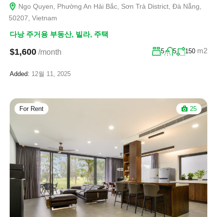
Ngo Quyen, Phường An Hải Bắc, Sơn Trà District, Đà Nẵng,
50207, Vietnam
다낭 주거용 부동산
,
빌라
,
주택
m2
$1,600
5
5
150
/month
Added:
12월 11, 2025
For Rent
25