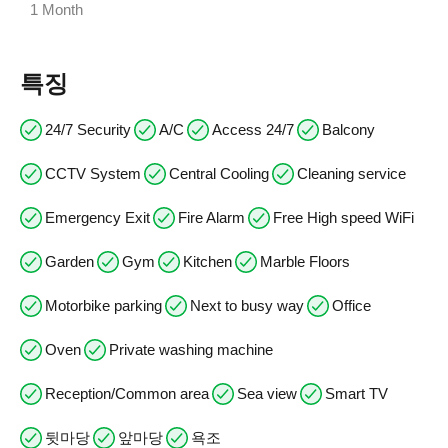
1 Month
특징
24/7 Security
A/C
Access 24/7
Balcony
CCTV System
Central Cooling
Cleaning service
Emergency Exit
Fire Alarm
Free High speed WiFi
Garden
Gym
Kitchen
Marble Floors
Motorbike parking
Next to busy way
Office
Oven
Private washing machine
Reception/Common area
Sea view
Smart TV
뒷마당
앞마당
욕조