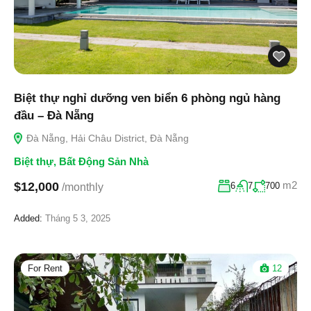
Biệt thự nghỉ dưỡng ven biển 6 phòng ngủ hàng
đầu – Đà Nẵng
Đà Nẵng, Hải Châu District, Đà Nẵng
Biệt thự
,
Bất Động Sản Nhà
m2
$12,000
6
7
700
/monthly
Added:
Tháng 5 3, 2025
For Rent
12