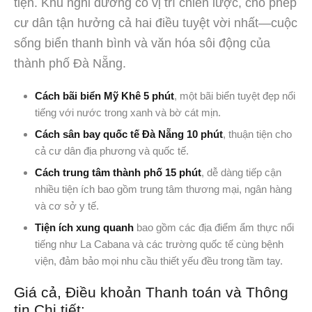
tiện. Khu nghỉ dưỡng có vị trí chiến lược, cho phép
cư dân tận hưởng cả hai điều tuyệt vời nhất—cuộc
sống biển thanh bình và văn hóa sôi động của
thành phố Đà Nẵng.
Cách bãi biển Mỹ Khê 5 phút
, một bãi biển tuyệt đẹp nổi
tiếng với nước trong xanh và bờ cát mịn.
Cách sân bay quốc tế Đà Nẵng 10 phút
, thuận tiện cho
cả cư dân địa phương và quốc tế.
Cách trung tâm thành phố 15 phút
, dễ dàng tiếp cận
nhiều tiện ích bao gồm trung tâm thương mại, ngân hàng
và cơ sở y tế.
Tiện ích xung quanh
bao gồm các địa điểm ẩm thực nổi
tiếng như La Cabana và các trường quốc tế cùng bệnh
viện, đảm bảo mọi nhu cầu thiết yếu đều trong tầm tay.
Giá cả, Điều khoản Thanh toán và Thông
tin Chi tiết: