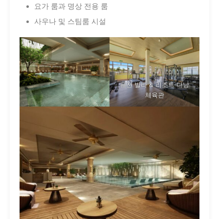
요가 룸과 명상 전용 룸
사우나 및 스팀룸 시설
퓨전 빌라 & 리조트 다낭
체육관