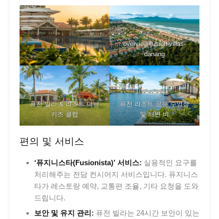
overview-fusion-villas-
danang
퓨전 빌라 & 리조트 다낭
퓨전 리조트 공유 수영장
키즈 클럽
및 해변 바
편의 및 서비스
‘퓨지니스타(Fusionista)’ 서비스:
실용적인 요구를
처리해주는 전담 컨시어지 서비스입니다. 퓨지니스
타가 레스토랑 예약, 교통편 조율, 기타 요청을 도와
드립니다.
보안 및 유지 관리:
퓨전 빌라는 24시간 보안이 있는