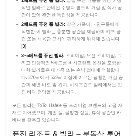
1베드룸 퓨전 풀 빌라:
싱글 또는 커플을 위한 이상
적인 빌라로 완비된 주방과 별도의 거실 및 식사 공
간이 있어 완전한 독립성을 제공합니다.
2베드룸 퓨전 풀 빌라:
작은 가족이나 친구들에게
적합한 이 빌라는 충분한 공간을 제공하며 키즈 클
럽 또는 체육관 근처에 편리하게 위치해 있습니다.
[
3
]
3~5베드룸 퓨전 빌라:
프리미엄, 오션 프리미엄, 그
리고 인상적인 5베드룸 비치프런트 옵션을 포함한
대형 빌라들은 대가족 또는 손님 접대에 적합합니
다. 370㎡에서 539㎡ 이상에 이르는 광활한 거실 공
간과 해변 바로 앞 위치, 비치프런트 빌라에서는 멋
진 바다 전망을 제공합니다.
모든 빌라는 ToTo, Hafele 등 프리미엄 브랜드의 고급 자
재로 지어졌으며, 개인 풀, 울창한 정원, 휴식 공간인 카
바나를 갖추고 있습니다.
퓨전 리조트 & 빌라 – 부동산 투어