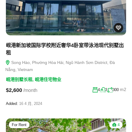
岘港新加坡国际学校附近奢华4卧室带泳池现代别墅出
租
Song Hào, Phường Hòa Hải, Ngũ Hành Sơn District, Đà
Nẵng, Vietnam
岘港别墅长租
,
岘港住宅物业
m2
$2,600
4
3
300
/month
Added:
16 4 月, 2024
For Rent
4