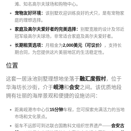
滩、知名高尔夫球场和购物中心。
宠物友好环境：
该别墅欢迎训练良好的犬只，是有宠物家
庭的理想选择。
家庭及高尔夫爱好者的完美选择：
别墅宽敞的设计及邻近
冠军级高尔夫球场，非常适合家庭及高尔夫爱好者。
长期租赁选项：
月租金为
2,000美元（可议价）
，支持长
期合同，为您提供这片美丽地区的生活稳定性。
位置
这套一居泳池别墅理想地坐落于
融汇度假村
，位于
华海坊长沙街，介于
岘港
和
会安
之间。该优质地段
拥有壮丽的海岸景观和便捷的设施访问：
距离岘港市中心仅
15分钟
车程，您可探索充满活力的当地
市场和文化景点。
驱车不远即可到达联合国教科文组织世界遗产——
会安古