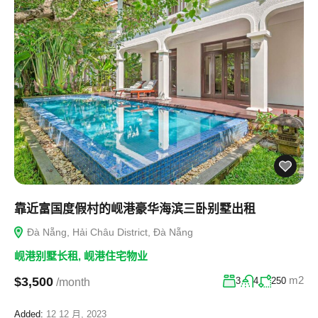
靠近富国度假村的岘港豪华海滨三卧别墅出租
Đà Nẵng, Hải Châu District, Đà Nẵng
岘港别墅长租
,
岘港住宅物业
m2
$3,500
3
4
250
/month
Added:
12 12 月, 2023