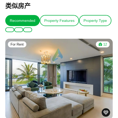
类似房产
Recommended
Property Features
Property Type
For Rent
12