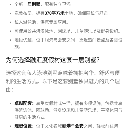
全新
一居别墅
，配有独立卫浴。
宽敞布局，拥有
370平方米
土地，确保隐私与舒适。
私人游泳池，供您专属享用。
可使用公共海滨泳池、网球场、儿童游乐场及健身设施。
地段优越，位于岘港与会安之间，靠近热门景点及各类设
施。
为何选择融汇度假村这套一居别墅？
选择这套私人泳池别墅意味着拥抱奢华、舒适与便
利的生活方式。以下是这套别墅独具魅力的几个理
由：
卓越配套：
享受度假村式生活，拥有多项设施，包括共享
海滨泳池、网球场、健身设施和儿童游乐场，平衡休闲与
健康的生活方式。
理想位置：
位于文化名城
岘港
与
会安
之间，轻松前往海