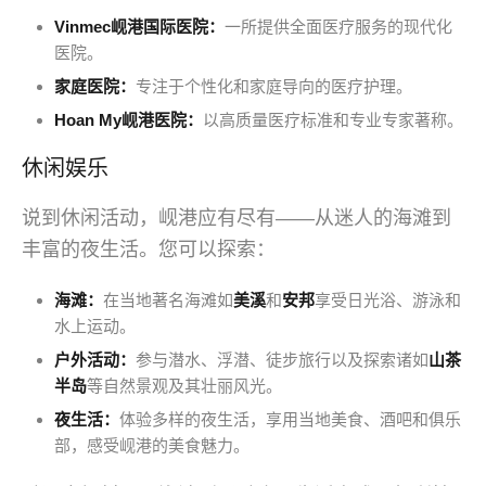
Vinmec岘港国际医院：
一所提供全面医疗服务的现代化
医院。
家庭医院：
专注于个性化和家庭导向的医疗护理。
Hoan My岘港医院：
以高质量医疗标准和专业专家著称。
休闲娱乐
说到休闲活动，岘港应有尽有——从迷人的海滩到
丰富的夜生活。您可以探索：
海滩：
在当地著名海滩如
美溪
和
安邦
享受日光浴、游泳和
水上运动。
户外活动：
参与潜水、浮潜、徒步旅行以及探索诸如
山茶
半岛
等自然景观及其壮丽风光。
夜生活：
体验多样的夜生活，享用当地美食、酒吧和俱乐
部，感受岘港的美食魅力。