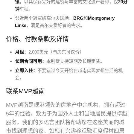
镇
，以其保存完好的建筑与丰富的文化遗产著称，仅
20分
钟
车程。
邻近两个冠军级高尔夫球场：
BRG
和
Montgomery
Links
，满足高尔夫爱好者的需求。
价格、付款条款及详情
月租：
2,000美元（与房东可议价）
长期合同可用：
本别墅支持短期及长期租赁。
立即入住：
不要错过今天开始在越南实现梦想生活的机
会。
联系MVP越南
MVP越南是岘港领先的房地产中介机构，拥有超过
5年的经验，致力于为国外人士和当地居民提供卓越
服务。我们的多语言团队将帮助您在这座美丽的城
市找到理想的家。如您有兴趣参观融汇度假村四居