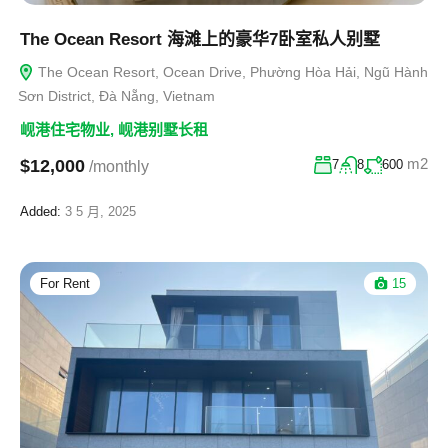
The Ocean Resort 海滩上的豪华7卧室私人别墅
The Ocean Resort, Ocean Drive, Phường Hòa Hải, Ngũ Hành
Sơn District, Đà Nẵng, Vietnam
岘港住宅物业
,
岘港别墅长租
m2
$12,000
7
8
600
/monthly
Added:
3 5 月, 2025
For Rent
15