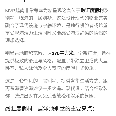
MVP越南非常荣幸为您呈现这套位于
融汇度假村
及
别墅，岘港的一居别墅。这处设计现代的物业完美
融合了现代设施与宁静环境，是独行慢旅者或希望
享受岘港活力生活同时又能感受海滨静谧的情侣的
理想选择。
别墅占地面积宽敞，达
370平方米
，全新打造，旨在
提供极致的舒适与风格。配置了带独立卫浴的大型
卧室、私人泳池及令人赞叹的度假村式设施。
这是一套罕见的一居别墅，提供奢华生活方式，距
离东海碧沙海滩仅一步之遥。现代设计结合细致装
饰，营造出既宜人又适合放松和娱乐的氛围。
融汇度假村一居泳池别墅的主要亮点：