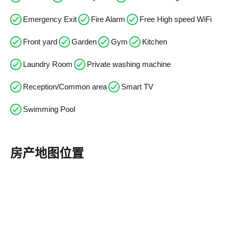
Emergency Exit
Fire Alarm
Free High speed WiFi
Front yard
Garden
Gym
Kitchen
Laundry Room
Private washing machine
Reception/Common area
Smart TV
Swimming Pool
房产地图位置