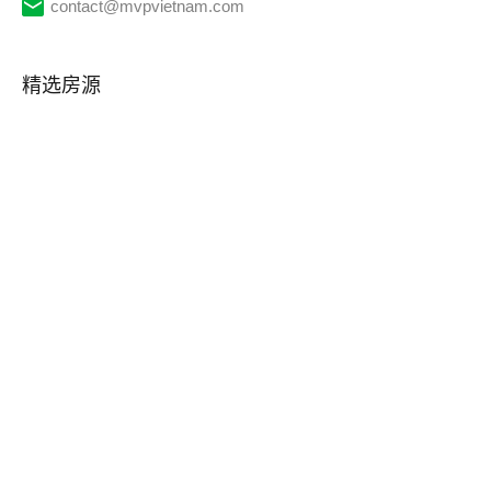
contact@mvpvietnam.com
精选房源