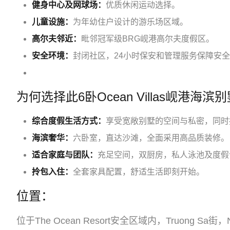
健身中心及网球场：
优质休闲运动选择。
儿童设施：
为年幼住户设计的游乐场区域。
高尔夫邻近：
毗邻冠军级BRG岘港高尔夫度假区。
安全环境：
封闭社区，24小时保安和管理服务保障安
为何选择此6卧Ocean Villas岘港海滨
综合度假生活方式：
享受宽敞别墅的空间与私密，同时
海滨奢华：
六卧室，直达沙滩，全面采用高品质装修。
适合家庭与团队：
充足空间，双厨房，私人泳池及度假
拎包入住：
全套家具配置，舒适生活即刻开始。
位置：
位于The Ocean Resort安全区域内，Truong Sa