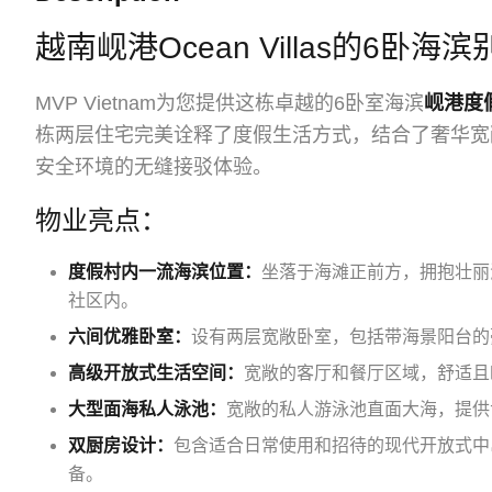
越南岘港Ocean Villas的6卧海滨
MVP Vietnam为您提供这栋卓越的6卧室海滨
岘港度
栋两层住宅完美诠释了度假生活方式，结合了奢华宽
安全环境的无缝接驳体验。
物业亮点：
度假村内一流海滨位置：
坐落于海滩正前方，拥抱壮丽海景
社区内。
六间优雅卧室：
设有两层宽敞卧室，包括带海景阳台的
高级开放式生活空间：
宽敞的客厅和餐厅区域，舒适且
大型面海私人泳池：
宽敞的私人游泳池直面大海，提供
双厨房设计：
包含适合日常使用和招待的现代开放式中
备。