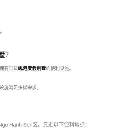
全。
别墅？
拥有顶级
岘港度假别墅
的便利设施。
设施满足多样需求。
街，Ngu Hanh Son区。靠近以下便利地点：