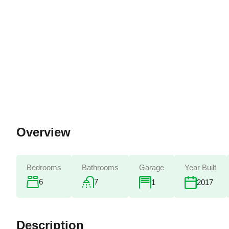
Overview
Bedrooms
Bathrooms
Garage
Year Built
6
7
1
2017
Description