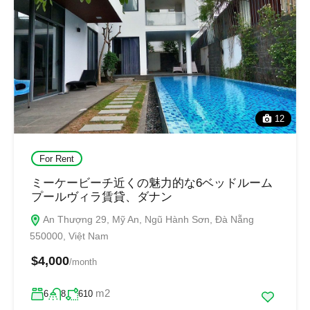
12
For Rent
ミーケービーチ近くの魅力的な6ベッドルーム
プールヴィラ賃貸、ダナン
An Thượng 29, Mỹ An, Ngũ Hành Sơn, Đà Nẵng
550000, Việt Nam
$4,000
/month
m2
6
8
610