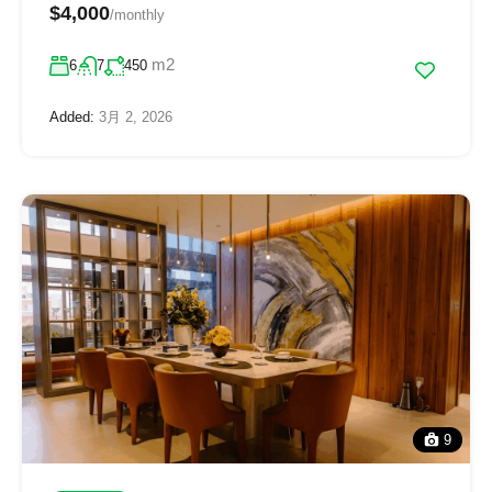
$4,000
/monthly
m2
6
7
450
Added:
3月 2, 2026
9