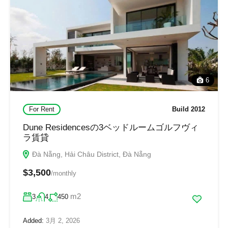
6
For Rent
Build 2012
Dune Residencesの3ベッドルームゴルフヴィ
ラ賃貸
Đà Nẵng, Hải Châu District, Đà Nẵng
$3,500
/monthly
m2
3
4
450
Added:
3月 2, 2026