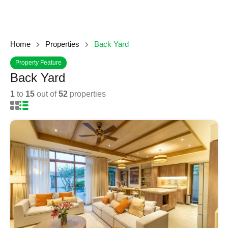
Home
Properties
Back Yard
Property Feature
Back Yard
1
to
15
out of
52
properties