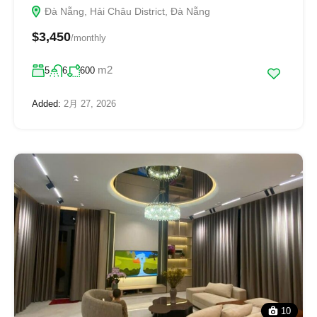
Đà Nẵng, Hải Châu District, Đà Nẵng
$3,450
/monthly
m2
5
6
600
Added:
2月 27, 2026
10