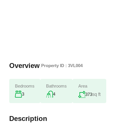
Overview
|
Property ID :
3VL004
Bedrooms
Bathrooms
Area
3
4
373
sq ft
Description