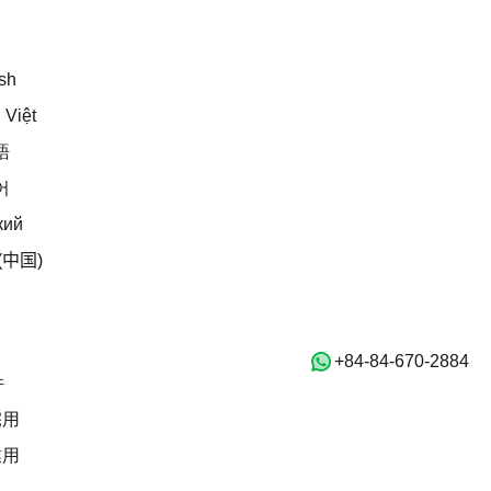
日本語
English
sh
Tiếng Việt
 Việt
日本語
語
한국어
어
Русский
кий
中文 (中国)
(中国)
ホーム
物件
‭+84-84-670-2884‬
賃貸物件
件
住宅用
宅用
商業用
業用