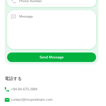
電話する
‭+84-84-670-2884‬
contact@mvpvietnam.com