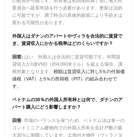
の延長が可能です。所有者は初回期間満了前に省人民
委員会へ延長申請を行う必要があります。更新は法的
に可能ですが、満了時点の具体的政策により手続きは
変わる可能性があります。
外国人はダナンのアパートやヴィラを合法的に賃貸で
き、賃貸収入にかかる税率はどのくらいですか？
回答:
はい、外国人は合法的に賃貸可能です。年間賃
貸収入が1億VND（約4,000米ドル）を超える場合、課
税対象となります。
税額は賃貸収入に対し5％の付加価
値税（VAT）と5％の所得税（PIT）の組み合わせで
す。
ベトナムの30％の外国人所有枠とは何で、ダナンのア
パート購入にどう影響しますか？
回答
: 市場のバランスを保つため、ベトナム法は単一の
コンドミニアム建物内での外国人所有を合計戸数の最
大30％に制限しています。土地付き物件（ヴィラ／タ