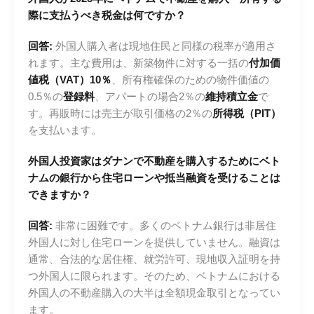
際に支払うべき税金は何ですか？
回答:
外国人購入者は現地住民と同様の税率が適用さ
れます。主な費用は、新築物件に対する一括の
付加価
値税（VAT）10％
、所有権確保のための物件価値の
0.5％の
登録料
、アパートの場合2％の
維持積立金
で
す。再販時には売主が取引価格の2％の
所得税（PIT）
を支払います。
外国人投資家はダナンで不動産を購入するためにベト
ナムの銀行から住宅ローンや抵当融資を受けることは
できますか？
回答:
非常に困難です。多くのベトナム銀行は非居住
外国人に対し住宅ローンを提供していません。融資は
通常、合法的な居住権、就労許可、現地収入証明を持
つ外国人に限られます。そのため、ベトナムにおける
外国人の不動産購入の大半は全額現金取引となってい
ます。