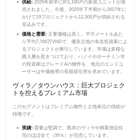
供給:
2025年前半に約1,100戸の新規ユニットが発
売されました。今後、2025年下半期から2027年に
かけて19プロジェクトから12,300戸が供給される
見込みです。
価格と需要:
主要価格は高く、平方メートルあた
り平均7,700万VNDで、優良立地の有名投資家によ
るプロジェクトが牽引しています。市場は多様な
購入層を惹きつけており、ハノイやホーチミン市
の投資家はグレードAの物件を、地元のエンドユ
ーザーは中価格帯の長期居住用を求めています。
ヴィラ／タウンハウス：巨大プロジェク
トを控えるプレミアム市場
このセグメントはプレミアム物件と土地単位の供給が
特徴です。
実績:
需要は堅調で、既存のヴィラや商業併設住
宅のほぼ全て（99％）が完売しています。