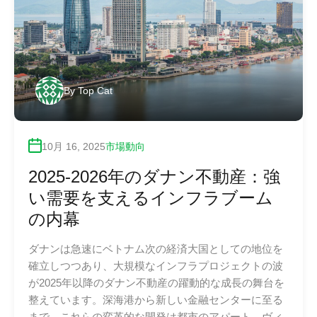
By
Top Cat
10月 16, 2025
市場動向
2025-2026年のダナン不動産：強
い需要を支えるインフラブーム
の内幕
ダナンは急速にベトナム次の経済大国としての地位を
確立しつつあり、大規模なインフラプロジェクトの波
が2025年以降のダナン不動産の躍動的な成長の舞台を
整えています。深海港から新しい金融センターに至る
まで、これらの変革的な開発は都市のアパート、ヴィ