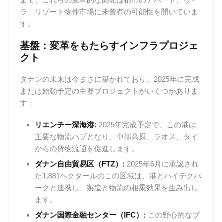
ラ、リゾート物件市場に未曾有の可能性を開いていま
す。
基盤：変革をもたらすインフラプロジェ
クト
ダナンの未来は今まさに築かれており、2025年に完成
または始動予定の主要プロジェクトがいくつかありま
す：
リエンチー深海港:
2025年完成予定で、この港は
主要な物流ハブとなり、中部高原、ラオス、タイ
からの貨物流通を促進します。
ダナン自由貿易区（FTZ）:
2025年6月に承認され
た1,881ヘクタールのこの区域は、港とハイテクパ
ークと連携し、製造と物流の相乗効果を生み出し
ます。
ダナン国際金融センター（IFC）:
この野心的なプ