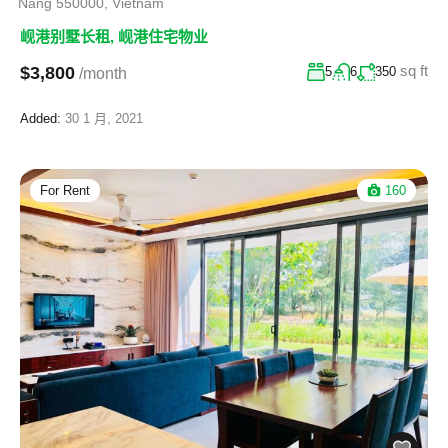
Nẵng 550000, Vietnam
岘港别墅长租
,
岘港住宅物业
sq ft
$3,800
5
6
350
/month
Added:
30 1 月, 2021
For Rent
160