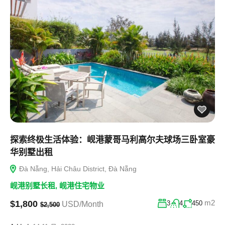
探索终极生活体验：岘港蒙哥马利高尔夫球场三卧室豪
华别墅出租
Đà Nẵng, Hải Châu District, Đà Nẵng
岘港别墅长租
,
岘港住宅物业
m2
$1,800
3
4
450
USD/Month
$2,500