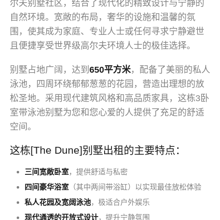
尔夫别墅社区，结合了现代化的精致设计与宁静的
自然环境。宽敞的布局，奢华的设施和温馨的氛
围，使其成为家庭、专业人士或任何寻求宁静避世
且便捷享受世界级高尔夫环境人士的极佳选择。
别墅占地广阔，达到
650平方米
，配备了美丽的私人
泳池，四周环绕郁郁葱葱的花园，营造出理想的放
松圣地。采用现代建筑风格和高品质家具，这栋3卧
室带泳池别墅为您和您心爱的人提供了充足的舒适
空间。
这栋[The Dune]别墅出租的主要特点：
三间宽敞卧室
，提供舒适与私密
四间豪华浴室
（其中两间带浴缸）以实现最佳放松体验
私人花园及宽阔泳池
，极适合户外娱乐
现代通透的开放式设计
，提升宁静氛围