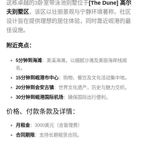
这栋卓越的3卧室带泳池别墅位于
[The Dune] 高尔
夫别墅区
，该区以壮丽景观与宁静环境著称。社区
设计旨在提供理想的居住体验，同时靠近岘港的最
佳设施。
附近亮点：
5分钟到海滩
：美溪海滩，以细腻沙滩及美丽海岸线闻
名。
15分钟到岘港市中心
：购物、餐饮及文化活动集中地。
20分钟到会安古镇
：世界文化遗产，历史与魅力交织。
30分钟到岘港国际机场
：确保国际出行便利。
价格、付款条款及详情：
月租金
：3000美元（含管理费）
合同期限
：支持长期租赁合同。