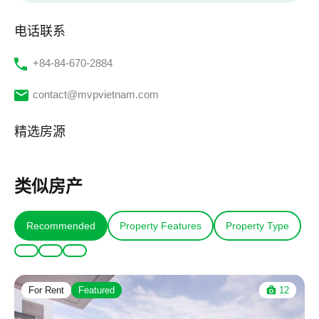
电话联系
‭+84-84-670-2884‬
contact@mvpvietnam.com
精选房源
类似房产
Recommended
Property Features
Property Type
For Rent
Featured
12