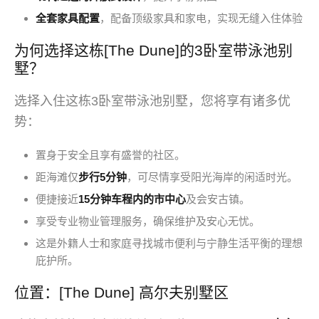
全套家具配置
，配备顶级家具和家电，实现无缝入住体验
为何选择这栋[The Dune]的3卧室带泳池别
墅？
选择入住这栋3卧室带泳池别墅，您将享有诸多优
势：
置身于安全且享有盛誉的社区。
距海滩仅
步行5分钟
，可尽情享受阳光海岸的闲适时光。
便捷接近
15分钟车程内的市中心
及会安古镇。
享受专业物业管理服务，确保维护及安心无忧。
这是外籍人士和家庭寻找城市便利与宁静生活平衡的理想
庇护所。
位置：[The Dune] 高尔夫别墅区