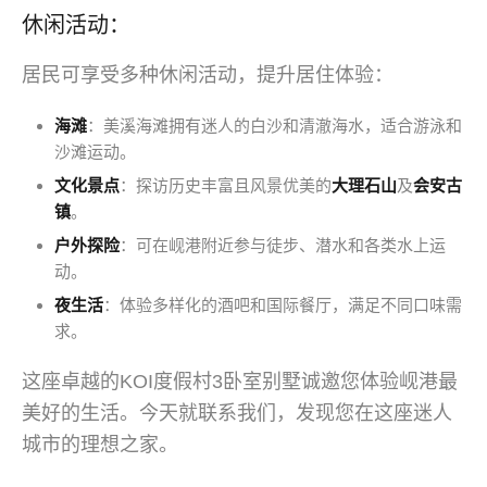
休闲活动：
居民可享受多种休闲活动，提升居住体验：
海滩
：美溪海滩拥有迷人的白沙和清澈海水，适合游泳和
沙滩运动。
文化景点
：探访历史丰富且风景优美的
大理石山
及
会安古
镇
。
户外探险
：可在岘港附近参与徒步、潜水和各类水上运
动。
夜生活
：体验多样化的酒吧和国际餐厅，满足不同口味需
求。
这座卓越的KOI度假村3卧室别墅诚邀您体验岘港最
美好的生活。今天就联系我们，发现您在这座迷人
城市的理想之家。