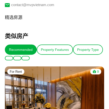
contact@mvpvietnam.com
精选房源
类似房产
Recommended
Property Features
Property Type
For Rent
9