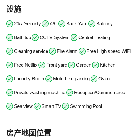
设施
24/7 Security
A/C
Back Yard
Balcony
Bath tub
CCTV System
Central Heating
Cleaning service
Fire Alarm
Free High speed WiFi
Free Netflix
Front yard
Garden
Kitchen
Laundry Room
Motorbike parking
Oven
Private washing machine
Reception/Common area
Sea view
Smart TV
Swimming Pool
房产地图位置