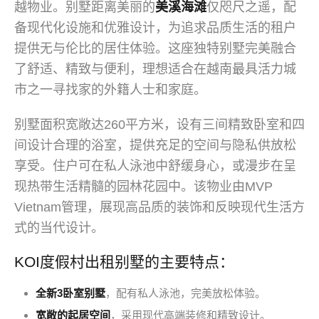
越物业。别墅距离美丽的
美溪海滩
仅咫尺之遥，配
备现代化设施和优雅设计，为追求品质生活的租户
提供无与伦比的居住体验。这座独特别墅完美融合
了舒适、精致与便利，理想适合在越南最具活力城
市之一寻找家的外籍人士和家庭。
别墅面积宽敞达260平方米，设有三间精致卧室和四
间设计合理的浴室，提供充足的空间与隐私供放松
享受。住户可在私人泳池中舒缓身心，或漫步在呈
现热带生活精髓的园林花园中。该物业由MVP
Vietnam管理，展现高品质的装饰和反映现代生活方
式的当代设计。
KOI度假村出租别墅的主要特点：
全新3卧室别墅
，配有私人泳池，完美放松体验。
宽敞的起居空间
，采用现代高端装修和精致设计。