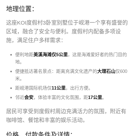
地理位置：
这座KOI度假村3卧室别墅位于岘港一个享有盛誉的
区域，融合了安全与便利。度假村内配备多项设
施，满足住户多样需求：
便利地距
美溪海滩仅5公里
，这是海滩爱好者的热门目的
地。
便捷抵达著名景点：距离充满文化遗产的
大理石山
仅600
米。
距岘港国际机场仅
11公里
，出行方便。
邻近
会安
，体验丰富的文化氛围，距
17公里
。
居民可享受到度假村周边充满活力的氛围，附近有
咖啡馆、餐馆和丰富的娱乐活动。
价格、付款条件及详情：