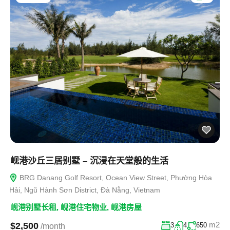
岘港沙丘三居别墅 – 沉浸在天堂般的生活
BRG Danang Golf Resort, Ocean View Street, Phường Hòa
Hải, Ngũ Hành Sơn District, Đà Nẵng, Vietnam
岘港别墅长租
,
岘港住宅物业
,
岘港房屋
m2
$2,500
3
4
650
/month