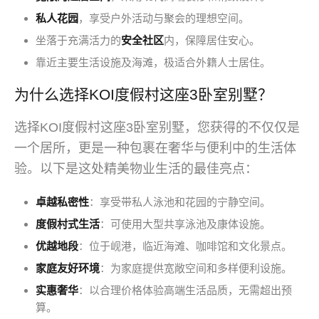
私人花园
，享受户外活动与聚会的理想空间。
坐落于充满活力的
安全社区
内，保障居住安心。
靠近主要生活设施及海滩，极适合外籍人士居住。
为什么选择KOI度假村这座3卧室别墅？
选择KOI度假村这座3卧室别墅，您获得的不仅仅是
一个居所，更是一种包裹在奢华与便利中的生活体
验。以下是这处精美物业生活的最佳亮点：
卓越私密性
：享受带私人泳池和花园的宁静空间。
度假村式生活
：可使用大型共享泳池及康体设施。
优越地段
：位于岘港，临近海滩、咖啡馆和文化景点。
家庭友好环境
：为家庭提供宽敞空间和多样便利设施。
实惠奢华
：以合理价格体验高端生活品质，无需超出预
算。