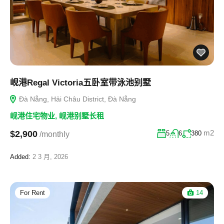
岘港Regal Victoria五卧室带泳池别墅
Đà Nẵng, Hải Châu District, Đà Nẵng
岘港住宅物业
,
岘港别墅长租
m2
$2,900
5
6
380
/monthly
Added:
2 3 月, 2026
For Rent
14