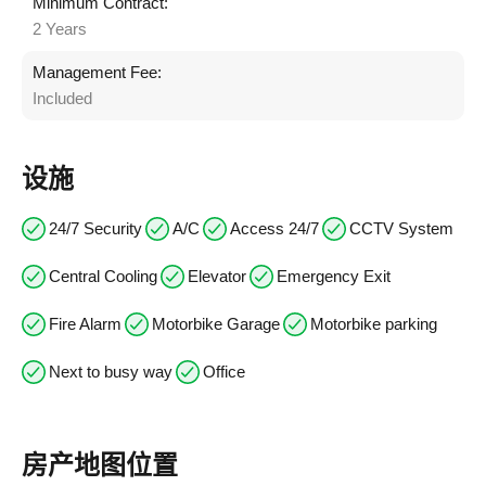
Minimum Contract:
2 Years
Management Fee:
Included
设施
24/7 Security
A/C
Access 24/7
CCTV System
Central Cooling
Elevator
Emergency Exit
Fire Alarm
Motorbike Garage
Motorbike parking
Next to busy way
Office
房产地图位置