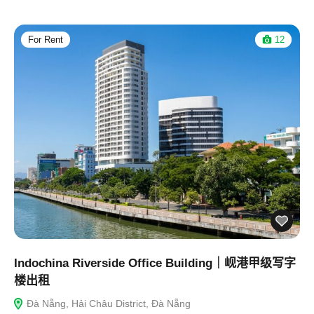
For Rent
12
Indochina Riverside Office Building｜岘港甲级写字
楼出租
Đà Nẵng, Hải Châu District, Đà Nẵng