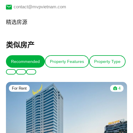
contact@mvpvietnam.com
精选房源
类似房产
Recommended
Property Features
Property Type
For Rent
4