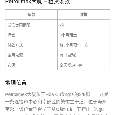
Petrolimex大厦 – 租赁条款
条款
详情
最低合同期限
2年
押金
3个月租金
付款方式
每3个月预付一次
备用电源
有（自动）
安保
全天候24小时
地理位置
Petrolimex大厦位于Hòa Cường坊的2/9街——这是
一条连接市中心和南部区的繁忙主干道，位于海州
南部。该位置适合员工从Cẩm Lệ、五行山（Ngũ