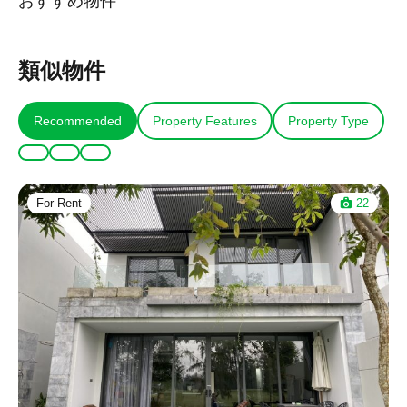
おすすめ物件
類似物件
Recommended
Property Features
Property Type
For Rent
22