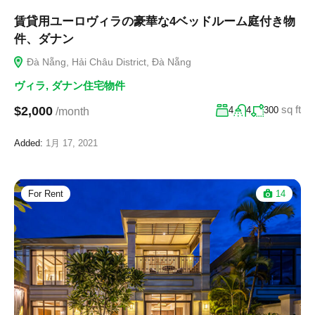
賃貸用ユーロヴィラの豪華な4ベッドルーム庭付き物
件、ダナン
Đà Nẵng, Hải Châu District, Đà Nẵng
ヴィラ
,
ダナン住宅物件
sq ft
$2,000
4
4
300
/month
Added:
1月 17, 2021
For Rent
14