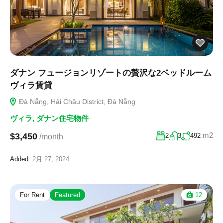
ダナン フュージョンリゾートの贅沢な2ベッドルーム
ヴィラ賃貸
Đà Nẵng, Hải Châu District, Đà Nẵng
ヴィラ
,
ダナン住宅物件
m2
$3,450
2
3
492
/month
Added:
2月 27, 2024
For Rent
Featured
12