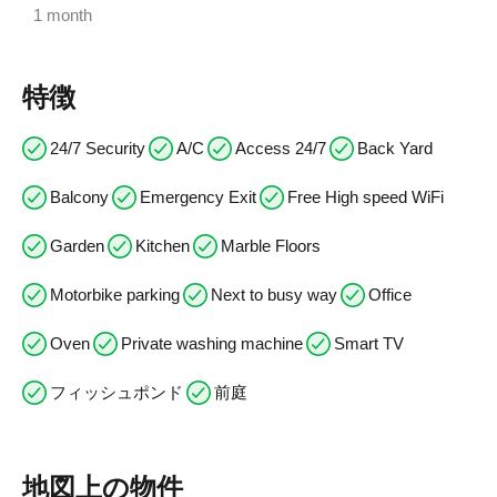
1 month
特徴
24/7 Security
A/C
Access 24/7
Back Yard
Balcony
Emergency Exit
Free High speed WiFi
Garden
Kitchen
Marble Floors
Motorbike parking
Next to busy way
Office
Oven
Private washing machine
Smart TV
フィッシュポンド
前庭
地図上の物件