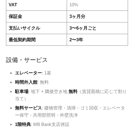
VAT
10%
保証金
3ヶ月分
支払いサイクル
3〜6ヶ月ごと
最低契約期間
2〜3年
設備・サービス
エレベーター
: 1基
時間外入館
: 無料
駐車場
: 地下 + 隣接空き地
無料
（賃貸面積に応じて割り
当て）
無料サービス
: 建物管理・清掃・ゴミ回収・エレベータ
ー保守・共用部照明・外壁洗浄
1階特典
: MB Bank支店併設