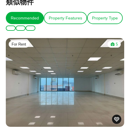
類似物件
Recommended
Property Features
Property Type
For Rent
5