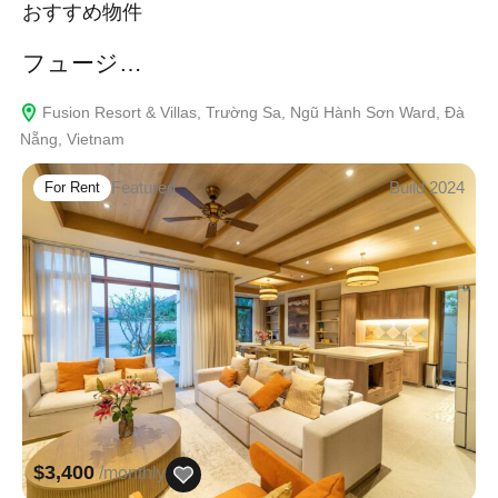
おすすめ物件
フュージ…
Fusion Resort & Villas, Trường Sa, Ngũ Hành Sơn Ward, Đà
Nẵng, Vietnam
Featured
Build 2024
For Rent
$3,400
/monthly