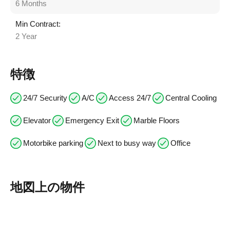
6 Months
Min Contract:
2 Year
特徴
24/7 Security
A/C
Access 24/7
Central Cooling
Elevator
Emergency Exit
Marble Floors
Motorbike parking
Next to busy way
Office
地図上の物件