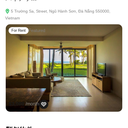
5 Trường Sa, Street, Ngũ Hành Sơn, Đà Nẵng 550000,
Vietnam
Featured
For Rent
$3,000
/month