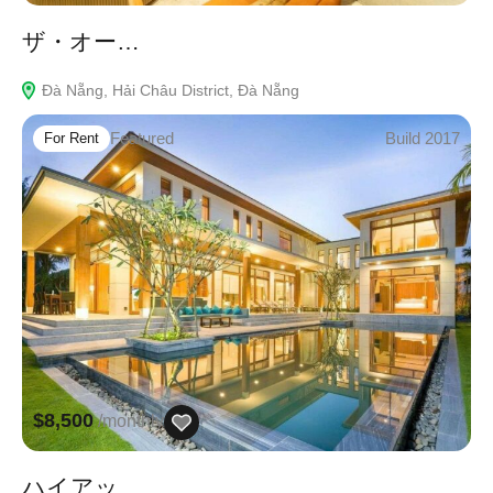
ザ・オー…
Đà Nẵng, Hải Châu District, Đà Nẵng
Featured
Build 2017
For Rent
$8,500
/monthly
ハイアッ…