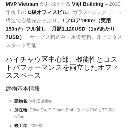
MVP Vietnam
がお届けする
Việt Building
– 2020
年竣工の
C級オフィスビル
。ガラス×コンクリート
構造で自然光たっぷり、
1フロア160m²（実用
150m²）フル貸し
。
月額1,120USD（1m²あたり
7USD）
、サービス料込み・水道無料。即ビジネス
スタート可能！
ハイチャウ区中心部、機能性とコス
トパフォーマンスを両立したオフィ
ススペース
建物基本情報
建物名
: Việt Building
所在地
: Đống Đa, P. Thanh Bình, Q. Hải Châu, TP. Đà
Nẵng
竣工年
: 2020年