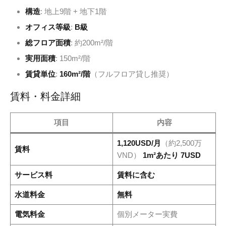
構造
: 地上9階 + 地下1階
オフィス等級
:
B級
総フロア面積
: 約200m²/階
実用面積
: 150m²/階
賃貸単位
:
160m²/階
（フルフロア貸し推奨）
賃料・料金詳細
項目
内容
1,120USD/月
（約2,500万
賃料
VND）
1m²あたり 7USD
サービス料
賃料に含む
水道料金
無料
電気料金
個別メーター実費