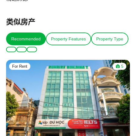
类似房产
Recommended
Property Features
Property Type
For Rent
5