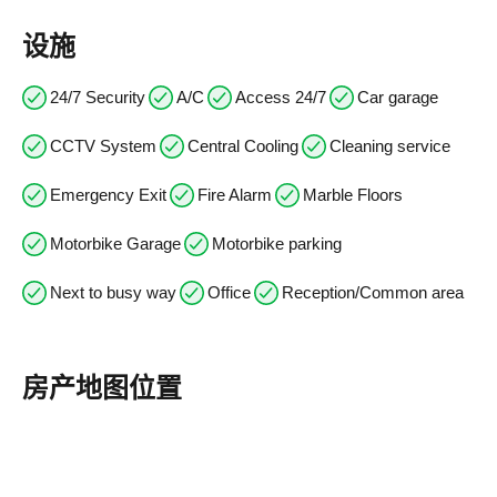
设施
24/7 Security
A/C
Access 24/7
Car garage
CCTV System
Central Cooling
Cleaning service
Emergency Exit
Fire Alarm
Marble Floors
Motorbike Garage
Motorbike parking
Next to busy way
Office
Reception/Common area
房产地图位置