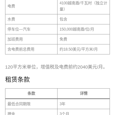
4100越南盾/千瓦时（独立计
电费
量）
水费
包含
停车位—汽车
150,000越南盾/位/月
加班费用
免费
含电费前总费用
约18.50美元/平方米/月
120平方米单位，增值税及电费前约2040美元/月。
租赁条款
条款
详情
最低合同期限
3年
押金
3个月