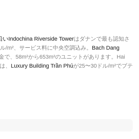
いIndochina Riverside Tower
はダナンで最も認知さ
ル/m²、サービス料に中央空調込み。
Bach Dang
で、58m²から653m²のユニットがあります。Hai
ては、
Luxury Building Trần Phú
が25〜30ドル/m²でブテ