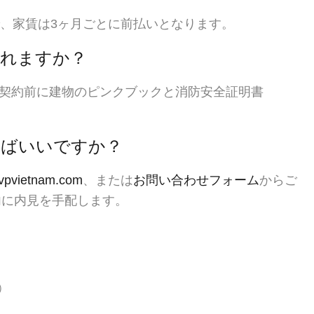
で、家賃は3ヶ月ごとに前払いとなります。
りられますか？
契約前に建物のピンクブックと消防安全証明書
うすればいいですか？
vpvietnam.com
、または
お問い合わせフォーム
からご
内に内見を手配します。
応）