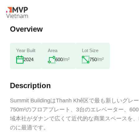
Overview
Year Built
Area
Lot Size
600
/m²
750
/m²
2024
Description
Summit BuildingはThanh Khê区で最も新
750m²のフロアプレート、3台のエレベーター、6
域本社がダナンで広くて近代的な商業スペースを、Ha
のに最適です。