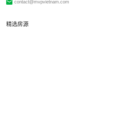
contact@mvpvietnam.com
精选房源