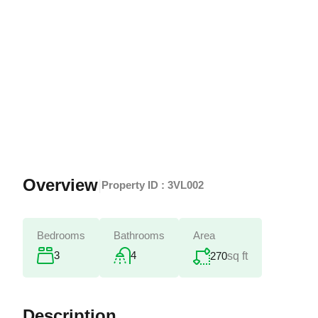
Overview
|
Property ID :
3VL002
Bedrooms
Bathrooms
Area
3
4
270
sq ft
Description