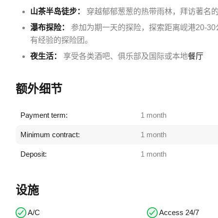
山茶半岛徒步：
穿越郁郁葱葱的热带雨林，拜访著名的
瀑布探险：
参加为期一天的探险，探索距离岘港20-3
有经验的探险团。
夜生活：
享受各类酒吧、俱乐部及国际或本地
餐厅
额外细节
Payment term:
1 month
Minimum contract:
1 month
Deposit:
1 month
设施
A/C
Access 24/7