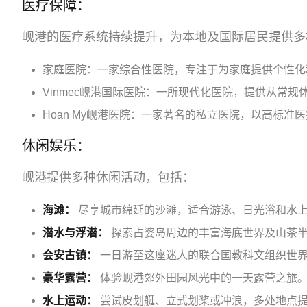
医疗保障：
岘港的医疗系统持续提升，为本地及国际居民提供多
家庭医院：一家综合性医院，专注于为家庭提供个性化
Vinmec岘港国际医院：一所现代化医院，提供从常
Hoan My岘港医院：一家著名的私立医院，以高标准
休闲娱乐：
岘港提供多种休闲活动，包括：
海滩：
尽享城市绵延的沙滩，适合游泳、日光浴和水
潜水与浮潜：
探索占婆岛周边的丰富海底世界及山茶
会安古镇：
一日游至这座迷人的联合国教科文组织世
豪华露营：
体验岘港郊外田园风光中的一天露营之旅
水上运动：
尝试皮划艇、立式划桨或冲浪，多处地点