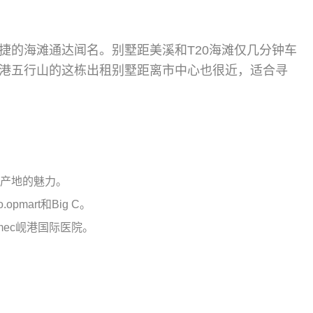
捷的海滩通达闻名。别墅距美溪和T20海滩仅几分钟车
港五行山的这栋出租别墅距离市中心也很近，适合寻
产地的魅力。
mart和Big C。
mec岘港国际医院。