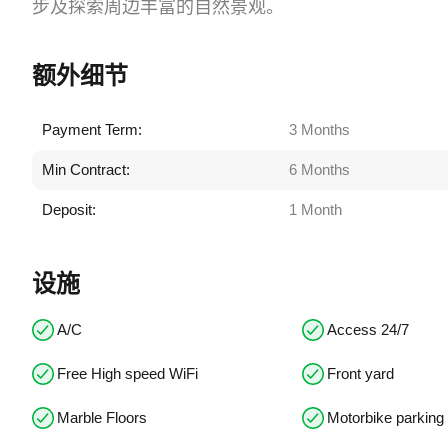
步及探索周边丰富的自然景观。
额外细节
Payment Term:
3 Months
Min Contract:
6 Months
Deposit:
1 Month
设施
A/C
Access 24/7
Free High speed WiFi
Front yard
Marble Floors
Motorbike parking