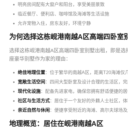
明亮房间配有大窗户和阳台，享受美丽景致
临近餐厅、便利店、咖啡馆及海滩等生活设施
允许宠物入住，房东友好，环境宁静
为何选择这栋岘港南越A区高端四卧室
选择这栋岘港南越A区高端四卧室别墅出租，即是选
座豪华别墅作为家的理由：
绝佳地理位置
：位于繁华的南越A区，距离T20海滩
宽敞生活空间
：四间大型卧室及设计合理的生活区，完
现代化设施
：配备先进家电，确保您拥有舒适便捷的居
社区与生活方式
：居住于一个友好的外籍人士社区，体
亲近自然与休闲
：便捷享受附近的海滩、高尔夫球场及
地理概览：居住在岘港南越A区