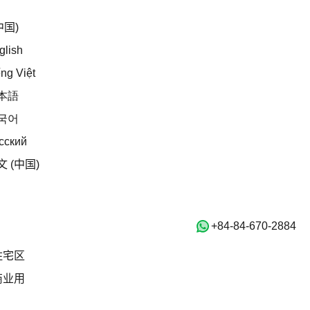
中文 (中国)
中国)
English
glish
Tiếng Việt
ếng Việt
日本語
本語
한국어
국어
Русский
сский
中文 (中国)
文 (中国)
Home
房产
‭+84-84-670-2884‬
出售
住宅区
住宅区
商业用
商业用
出租