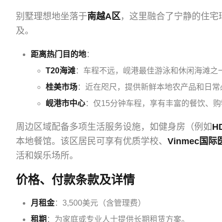
别墅理想地坐落于
南越A区
，这里融合了宁静的住宅
及。
距离热门目的地
：
T20海滩
：车程不远，岘港最佳游泳和休闲海滩之
桂美市场
：近在咫尺，提供新鲜本地农产品和日常
岘港市中心
：仅15分钟车程，享有丰富的餐饮、
周边区域配备多项生活服务设施，如健身房（例如
HD
本地餐馆。该区居民可享有优质学校、
Vinmec国际
活和娱乐场所。
价格、付款条款及详情
月租金
：3,500美元（含管理费）
租期
：为家庭或专业人士提供长期租赁方案。