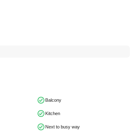
Balcony
Kitchen
Next to busy way