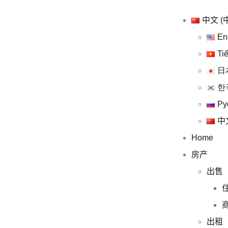
中文 (
En
Ti
日
한
Ру
中
Home
房产
出售
出租