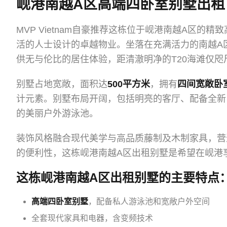
岘港南越A区高端四卧室别墅出租 
MVP Vietnam自豪推荐这栋位于岘港南越A区
活的人士设计的卓越物业。坐落在充满活力的南越A
供无与伦比的居住体验，距清澈明净的T20海滩仅咫
别墅占地宽敞，面积达
500平方米
，拥有
四间宽敞卧
计元素。别墅布局开阔，包括明亮的客厅、配备全新
的美丽户外游泳池。
装饰风格融合现代美学与高品质藤制及木制家具，营
的便利性，这栋岘港南越A区出租别墅是希望在岘港
这栋岘港南越A区出租别墅的主要特点
高端四卧室别墅
，配备私人游泳池和宽敞户外空间
全套现代家具和电器，含变频技术