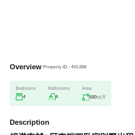
Overview
|
Property ID :
4VL006
Bedrooms
Bathrooms
Area
4
4
500
sq ft
Description