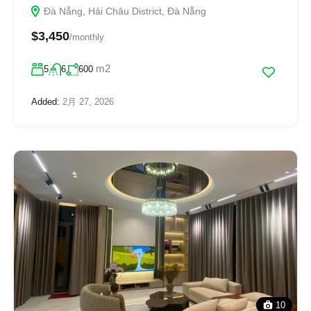
Đà Nẵng, Hải Châu District, Đà Nẵng
$3,450
/monthly
m2
5
6
600
Added:
2月 27, 2026
10