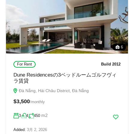
6
For Rent
Build 2012
Dune Residencesの3ベッドルームゴルフヴィ
ラ賃貸
Đà Nẵng, Hải Châu District, Đà Nẵng
$3,500
/monthly
m2
3
4
450
Added:
3月 2, 2026