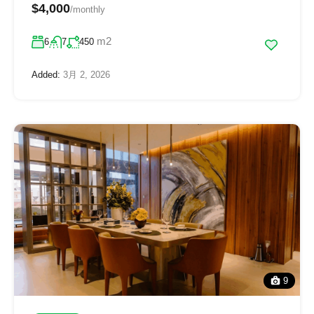
$4,000
/monthly
m2
6
7
450
Added:
3月 2, 2026
9