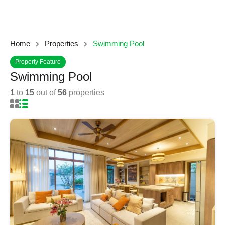
Home
Properties
Swimming Pool
Property Feature
Swimming Pool
1
to
15
out of
56
properties