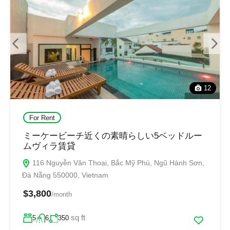
12
For Rent
ミーケービーチ近くの素晴らしい5ベッドルー
ムヴィラ賃貸
116 Nguyễn Văn Thoại, Bắc Mỹ Phú, Ngũ Hành Sơn,
Đà Nẵng 550000, Vietnam
$3,800
/month
sq ft
5
6
350