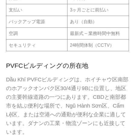
支払い
3ヶ月ごとに前払い
バックアップ電源
あり（自動）
空調
最新式 – 業務時間中無料
セキュリティ
24時間体制（CCTV）
PVFCビルディングの所在地
Dầu Khí PVFCビルディングは、ホイチャウ区南部
のホアックオンバク区30/4通り9Bに位置し、地区
の主要幹線道路の一つにあります。CBDと南部都
市を結ぶ便利な場所で、Ngũ Hành Sơn区、Cẩm
Lệ区、または空港への通勤が便利な企業に適して
います。ダナンの工業・物流ゾーンにも近接して
います。