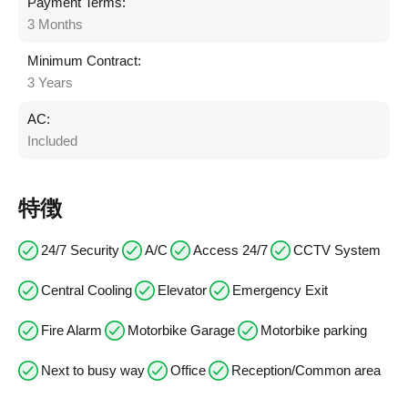
Payment Terms:
3 Months
Minimum Contract:
3 Years
AC:
Included
特徴
24/7 Security
A/C
Access 24/7
CCTV System
Central Cooling
Elevator
Emergency Exit
Fire Alarm
Motorbike Garage
Motorbike parking
Next to busy way
Office
Reception/Common area