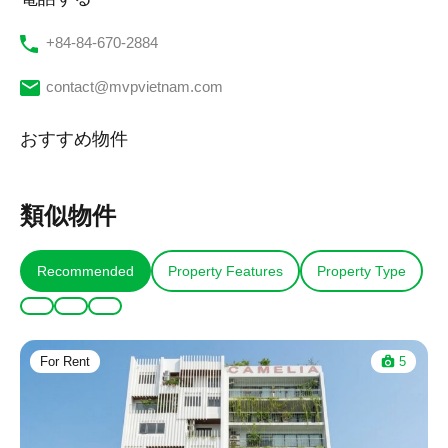
‭+84-84-670-2884‬
contact@mvpvietnam.com
おすすめ物件
類似物件
Recommended
Property Features
Property Type
For Rent
5