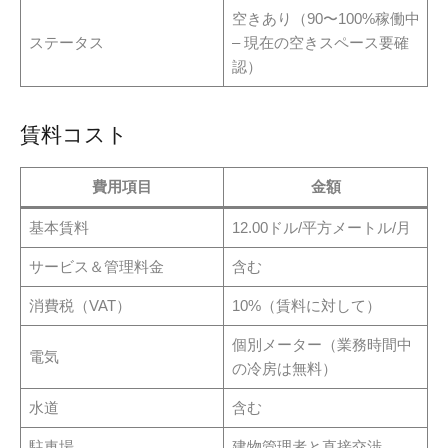
空きあり（90〜100%稼働中
ステータス
– 現在の空きスペース要確
認）
賃料コスト
費用項目
金額
基本賃料
12.00ドル/平方メートル/月
サービス＆管理料金
含む
消費税（VAT）
10%（賃料に対して）
個別メーター（業務時間中
電気
の冷房は無料）
水道
含む
駐車場
建物管理者と直接交渉