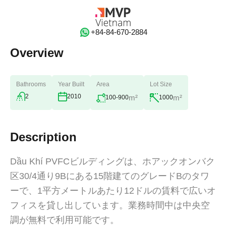
‭+84-84-670-2884‬
Overview
Bathrooms
Year Built
Area
Lot Size
2
2010
m²
m²
100-900
1000
Description
Dầu Khí PVFCビルディングは、ホアックオンバク
区30/4通り9Bにある15階建てのグレードBのタワ
ーで、1平方メートルあたり12ドルの賃料で広いオ
フィスを貸し出しています。業務時間中は中央空
調が無料で利用可能です。