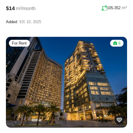
m²
$14
105-352
m²/month
Added:
9月 10, 2025
For Rent
6