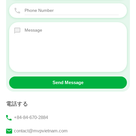
電話する
‭+84-84-670-2884‬
contact@mvpvietnam.com