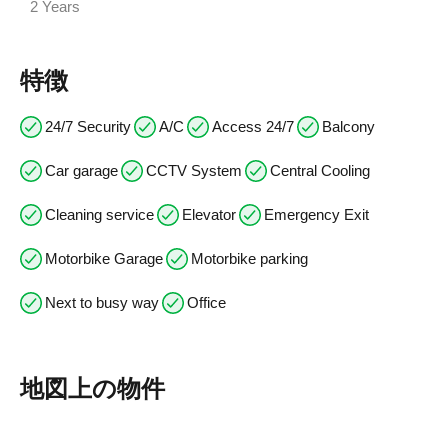
2 Years
特徴
24/7 Security
A/C
Access 24/7
Balcony
Car garage
CCTV System
Central Cooling
Cleaning service
Elevator
Emergency Exit
Motorbike Garage
Motorbike parking
Next to busy way
Office
地図上の物件