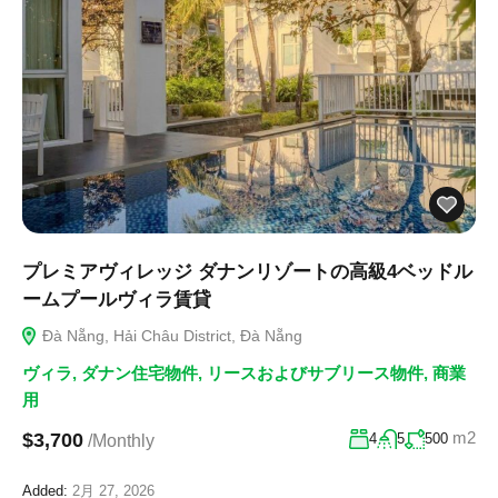
プレミアヴィレッジ ダナンリゾートの高級4ベッドル
ームプールヴィラ賃貸
Đà Nẵng, Hải Châu District, Đà Nẵng
ヴィラ
,
ダナン住宅物件
,
リースおよびサブリース物件
,
商業
用
m2
$3,700
4
5
500
/Monthly
Added:
2月 27, 2026