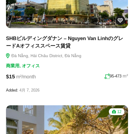
SHBビルディングダナン – Nguyen Van Linhのグレ
ードAオフィススペース賃貸
Đà Nẵng, Hải Châu District, Đà Nẵng
商業用
,
オフィス
m²
$15
95-473
m²/month
Added:
4月 7, 2026
12