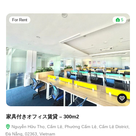
For Rent
5
家具付きオフィス賃貸 – 300m2
Nguyễn Hữu Thọ, Cẩm Lệ, Phường Cẩm Lệ, Cẩm Lệ District,
Đà Nẵng, 02363, Vietnam