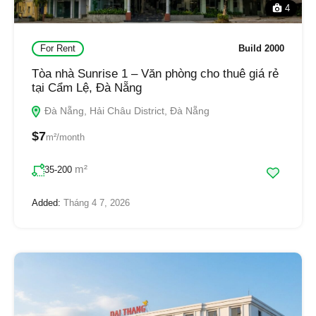
4
For Rent
Build 2000
Tòa nhà Sunrise 1 – Văn phòng cho thuê giá rẻ
tại Cẩm Lệ, Đà Nẵng
Đà Nẵng, Hải Châu District, Đà Nẵng
$7
m²/month
m²
35-200
Added:
Tháng 4 7, 2026