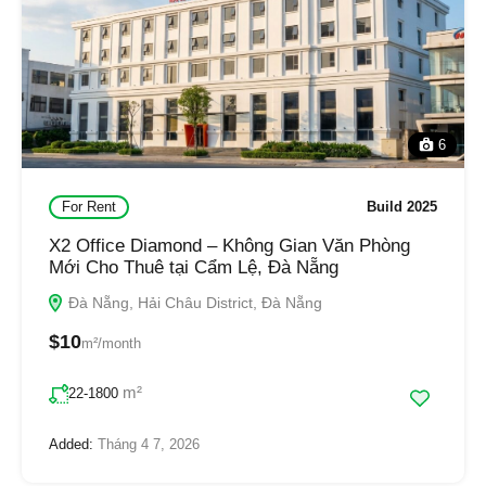
6
For Rent
Build 2025
X2 Office Diamond – Không Gian Văn Phòng
Mới Cho Thuê tại Cẩm Lệ, Đà Nẵng
Đà Nẵng, Hải Châu District, Đà Nẵng
$10
m²/month
m²
22-1800
Added:
Tháng 4 7, 2026