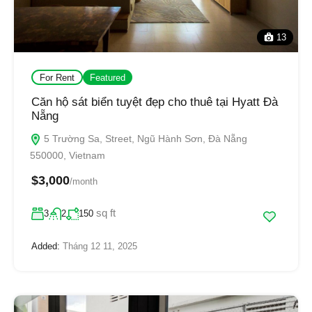
13
For Rent
Featured
Căn hộ sát biển tuyệt đẹp cho thuê tại Hyatt Đà
Nẵng
5 Trường Sa, Street, Ngũ Hành Sơn, Đà Nẵng
550000, Vietnam
$3,000
/month
sq ft
3
2
150
Added:
Tháng 12 11, 2025