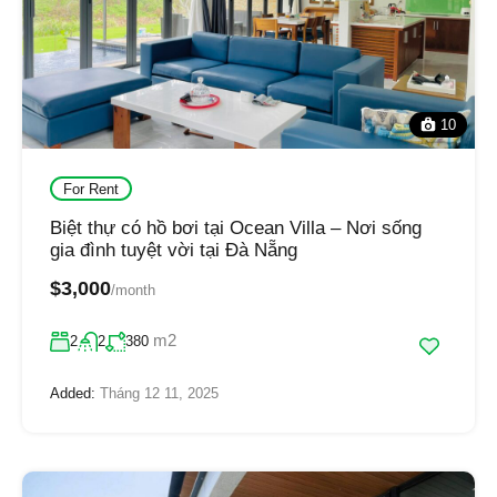
10
For Rent
Biệt thự có hồ bơi tại Ocean Villa – Nơi sống
gia đình tuyệt vời tại Đà Nẵng
$3,000
/month
m2
2
2
380
Added:
Tháng 12 11, 2025