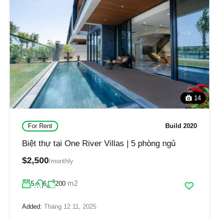
14
For Rent
Build 2020
Biệt thự tại One River Villas | 5 phòng ngủ
$2,500
/monthly
m2
5
6
200
Added:
Tháng 12 11, 2025