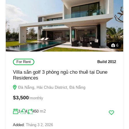
6
For Rent
Build 2012
Villa sân golf 3 phòng ngủ cho thuê tại Dune
Residences
Đà Nẵng, Hải Châu District, Đà Nẵng
$3,500
/monthly
m2
3
4
450
Added:
Tháng 3 2, 2026