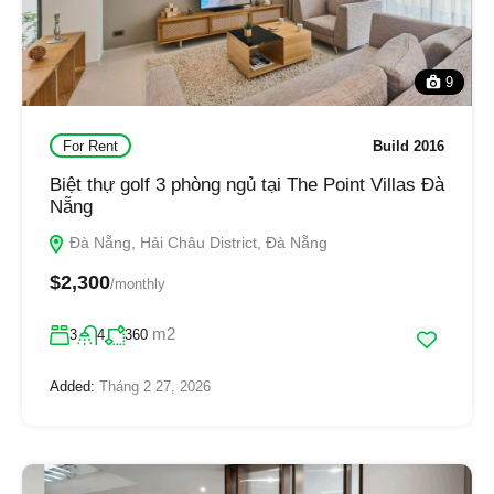
9
For Rent
Build 2016
Biệt thự golf 3 phòng ngủ tại The Point Villas Đà
Nẵng
Đà Nẵng, Hải Châu District, Đà Nẵng
$2,300
/monthly
m2
3
4
360
Added:
Tháng 2 27, 2026