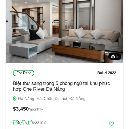
8
For Rent
Build 2022
Biệt thự sang trọng 5 phòng ngủ tại khu phức
hợp One River Đà Nẵng
Đà Nẵng, Hải Châu District, Đà Nẵng
$3,450
/monthly
m2
5
6
600