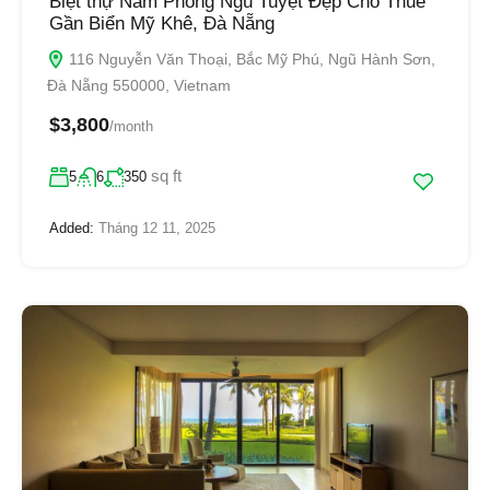
Biệt thự Năm Phòng Ngủ Tuyệt Đẹp Cho Thuê
Gần Biển Mỹ Khê, Đà Nẵng
116 Nguyễn Văn Thoại, Bắc Mỹ Phú, Ngũ Hành Sơn,
Đà Nẵng 550000, Vietnam
$3,800
/month
sq ft
5
6
350
Added:
Tháng 12 11, 2025