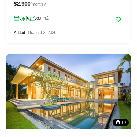
$2,900
/monthly
m2
5
6
380
Added:
Tháng 3 2, 2026
10