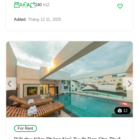
m2
3
4
240
Added:
Tháng 12 11, 2025
12
For Rent