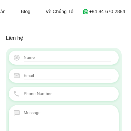
 Thuê
Đang Bán
Blog
Về Chúng Tôi
Bán
Blog
Về Chúng Tôi
‭+84-84-670-2884‬
Liên hệ