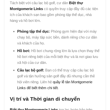
Tách biệt với câu lạc bộ golf, cư dân
Biệt thự
Montgomerie Links
có quyền truy cập đầy đủ các tiện
ích của khách sạn bao gồm phòng tập thể dục, nhà
hàng và hồ bơi lớn.
Phòng tập thể dục:
Phòng gym hiện đại với máy
chạy bộ, máy tập sức bền, dành riêng cho cư dân
và khách của họ.
Hồ bơi:
Hồ bơi chung rộng lớn là lựa chọn thay thế
hồ bơi riêng biệt của mỗi biệt thự và là nơi giao lưu
xã hội của cư dân.
Câu lạc bộ golf:
Bạn có thể truy cập câu lạc bộ
golf và tận hưởng sân golf đầy đủ nhưng cần thẻ
hội viên riêng. Liên hệ
quầy lễ tân Montgomerie
Links để biết thêm chi tiết
.
Vị trí và Thời gian di chuyển
Biệt thự Montgomerie Links
tọa lạc hoàn hảo trên