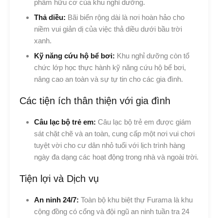
phẩm hữu cơ của khu nghỉ dưỡng.
Thả diều:
Bãi biển rộng dài là nơi hoàn hảo cho
niềm vui giản dị của việc thả diều dưới bầu trời
xanh.
Kỹ năng cứu hộ bể bơi:
Khu nghỉ dưỡng còn tổ
chức lớp học thực hành kỹ năng cứu hộ bể bơi,
nâng cao an toàn và sự tự tin cho các gia đình.
Các tiện ích thân thiện với gia đình
Câu lạc bộ trẻ em:
Câu lạc bộ trẻ em được giám
sát chặt chẽ và an toàn, cung cấp một nơi vui chơi
tuyệt vời cho cư dân nhỏ tuổi với lịch trình hàng
ngày đa dạng các hoạt động trong nhà và ngoài trời.
Tiện lợi và Dịch vụ
An ninh 24/7:
Toàn bộ khu biệt thự Furama là khu
cộng đồng có cổng và đội ngũ an ninh tuần tra 24