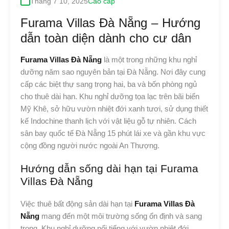
Tháng 7 10, 2025
Cao cấp
Furama Villas Đà Nẵng – Hướng
dẫn toàn diện dành cho cư dân
Furama Villas Đà Nẵng
là một trong những khu nghỉ
dưỡng năm sao nguyên bản tại Đà Nẵng. Nơi đây cung
cấp các biệt thự sang trọng hai, ba và bốn phòng ngủ
cho thuê dài hạn. Khu nghỉ dưỡng tọa lạc trên bãi biển
Mỹ Khê, sở hữu vườn nhiệt đới xanh tươi, sử dụng thiết
kế Indochine thanh lịch với vật liệu gỗ tự nhiên. Cách
sân bay quốc tế Đà Nẵng 15 phút lái xe và gần khu vực
cộng đồng người nước ngoài An Thượng.
Hướng dẫn sống dài hạn tại Furama
Villas Đà Nẵng
Việc thuê bất động sản dài hạn tại
Furama Villas Đà
Nẵng
mang đến một môi trường sống ổn định và sang
trọng. Khu nghỉ dưỡng nổi tiếng với vườn nhiệt đới