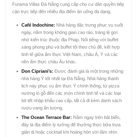
Furama Villas Đà Nẵng cung cấp cho cư dân quyền tiếp
cận trực tiếp đến nhiều địa điểm ăn uống đa dạng.
Café Indochine:
Nhà hàng đặc trưng phục vụ suốt
ngày, nằm trong không gian cao ráo, tráng lệ gợi
nhớ kiến trúc thuộc địa Pháp. Nổi tiếng với buffet
sáng phong phú và buffet tối theo chủ đề, kết hợp
tinh tế giữa ẩm thực Việt Nam, châu Á, Ý và các
nền ẩm thực châu Âu khác.
Don Cipriani’s:
Được đánh giá là một trong những
nhà hàng Ý tốt nhất tại Đà Nẵng. Nhà hàng thanh
lịch này phục vụ ẩm thực Ý chính thống, từ pizza
nướng lò gỗ đến các món chính tinh tế và các loại
bít tết nhập khẩu cao cấp, tất cả đi kèm danh sách
rượu vang ấn tượng.
The Ocean Terrace Bar:
Nằm ngay trên bãi biển,
đây là địa điểm lý tưởng để thưởng thức bữa trưa
giản dị hoặc cocktail khi hoàng hôn với tầm nhìn