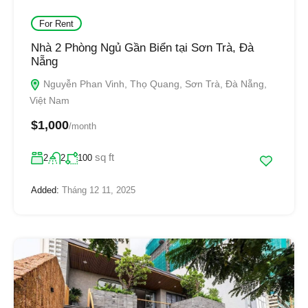
For Rent
Nhà 2 Phòng Ngủ Gần Biển tại Sơn Trà, Đà
Nẵng
Nguyễn Phan Vinh, Thọ Quang, Sơn Trà, Đà Nẵng,
Việt Nam
$1,000
/month
sq ft
2
2
100
Added:
Tháng 12 11, 2025