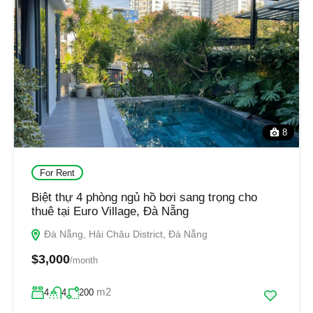
8
For Rent
Biệt thự 4 phòng ngủ hồ bơi sang trọng cho
thuê tại Euro Village, Đà Nẵng
Đà Nẵng, Hải Châu District, Đà Nẵng
$3,000
/month
m2
4
4
200