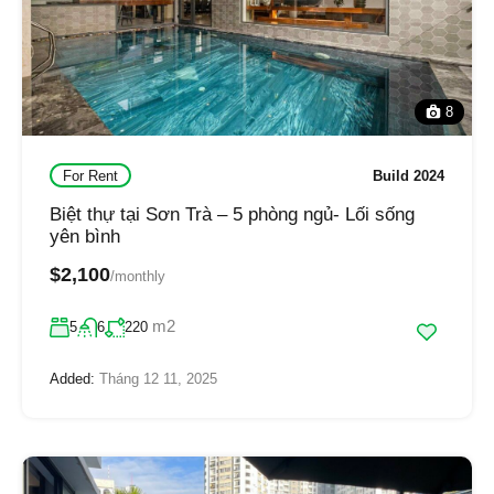
8
For Rent
Build 2024
Biệt thự tại Sơn Trà – 5 phòng ngủ- Lối sống
yên bình
$2,100
/monthly
m2
5
6
220
Added:
Tháng 12 11, 2025