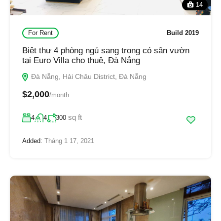
14
For Rent
Build 2019
Biệt thự 4 phòng ngủ sang trọng có sân vườn
tại Euro Villa cho thuê, Đà Nẵng
Đà Nẵng, Hải Châu District, Đà Nẵng
$2,000
/month
sq ft
4
4
300
Added:
Tháng 1 17, 2021