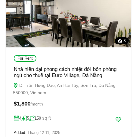
8
For Rent
Nhà hiện đại phong cách nhiệt đới bốn phòng
ngủ cho thuê tại Euro Village, Đà Nẵng
Đ. Trần Hưng Đạo, An Hải Tây, Sơn Trà, Đà Nẵng
550000, Vietnam
$1,800
/month
sq ft
4
5
150
Added:
Tháng 12 11, 2025