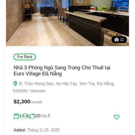
11
For Rent
Nhà 3 Phòng Ngủ Sang Trọng Cho Thuê tại
Euro Village Đà Nẵng
Đ. Trần Hưng Đạo, An Hải Tây, Sơn Trà, Đà Nẵng
550000, Vietnam
$2,300
/month
sq ft
3
4
220
Added:
Tháng 11 29, 2020