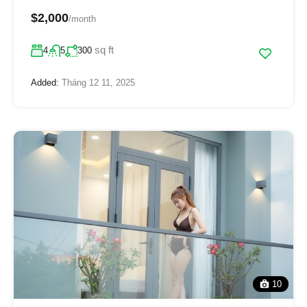
$2,000
/month
sq ft
4
5
300
Added:
Tháng 12 11, 2025
10