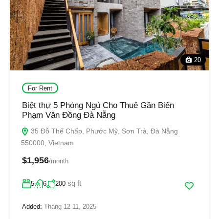
20
For Rent
Biệt thự 5 Phòng Ngủ Cho Thuê Gần Biển
Phạm Văn Đồng Đà Nẵng
35 Đỗ Thế Chấp, Phước Mỹ, Sơn Trà, Đà Nẵng
550000, Vietnam
$1,956
/month
sq ft
5
6
200
Added:
Tháng 12 11, 2025