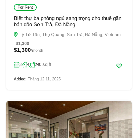
For Rent
Biệt thự ba phòng ngủ sang trọng cho thuê gần
bán đảo Sơn Trà, Đà Nẵng
Lý Tử Tấn, Thọ Quang, Sơn Trà, Đà Nẵng, Vietnam
$1,300
$1,300
/month
sq ft
3
4
240
Added:
Tháng 12 11, 2025