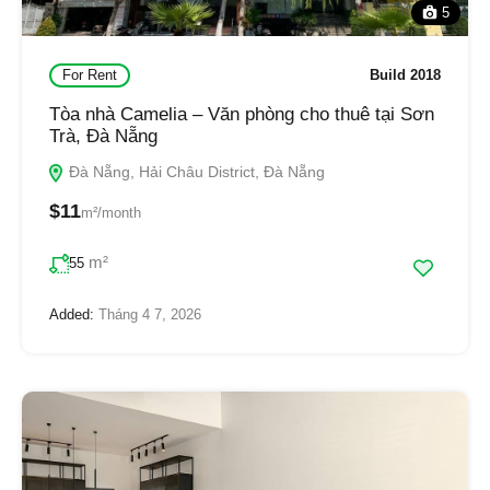
5
For Rent
Build 2018
Tòa nhà Camelia – Văn phòng cho thuê tại Sơn
Trà, Đà Nẵng
Đà Nẵng, Hải Châu District, Đà Nẵng
$11
m²/month
m²
55
Added:
Tháng 4 7, 2026