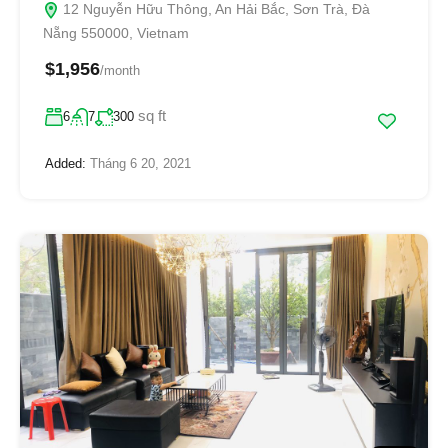
12 Nguyễn Hữu Thông, An Hải Bắc, Sơn Trà, Đà
Nẵng 550000, Vietnam
$1,956
/month
sq ft
6
7
300
Added:
Tháng 6 20, 2021