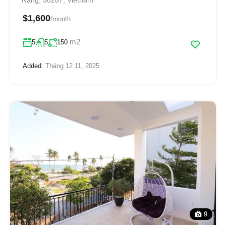
Nẵng, 50207, Vietnam
$1,600
/month
m2
5
5
150
Added:
Tháng 12 11, 2025
9