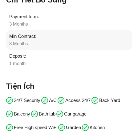
Payment term:
3 Months
Min Contract:
3 Months
Deposit:
1 month
Tiện Ích
24/7 Security
A/C
Access 24/7
Back Yard
Balcony
Bath tub
Car garage
Free High speed WiFi
Garden
Kitchen