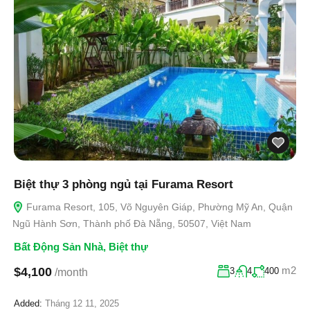
Biệt thự 3 phòng ngủ tại Furama Resort
Furama Resort, 105, Võ Nguyên Giáp, Phường Mỹ An, Quận
Ngũ Hành Sơn, Thành phố Đà Nẵng, 50507, Việt Nam
Bất Động Sản Nhà
,
Biệt thự
m2
$4,100
3
4
400
/month
Added:
Tháng 12 11, 2025