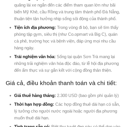
quãng lái xe ngắn đến các điểm tham quan lớn như bãi
biển Mỹ Khê, cầu Rồng và trung tâm thành phố Đà Nẵng,
thuận tiện tận hưởng nhịp sống sôi động của thành phố.
Tiện ích địa phương:
Trong vòng đi bộ, bạn sẽ tìm thấy
phòng tập gym, siêu thị (như Co.opmart và Big C), quán
cà phê, trường học và bệnh viện, đáp ứng mọi nhu cầu
hàng ngày.
Trải nghiệm văn hóa:
Sống tại quận Sơn Trà mang lại
những trải nghiệm văn hóa độc đáo, từ lễ hội địa phương
đến ẩm thực và sự gắn kết với cộng đồng thân thiện.
Giá cả, điều khoản thanh toán và chi tiết:
Giá thuê hàng tháng:
2.300 USD (bao gồm phí quản lý)
Thời hạn hợp đồng:
Các hợp đồng thuê dài hạn có sẵn,
lý tưởng cho người nước ngoài hoặc người địa phương
muốn thuê dài hạn.
Tình trạng sẵn có:
Biệt thự tuyệt đẹp này có thể dọn vào