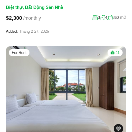
Biệt thự
,
Bất Động Sản Nhà
m2
$2,300
3
4
360
/monthly
Added:
Tháng 2 27, 2026
For Rent
11