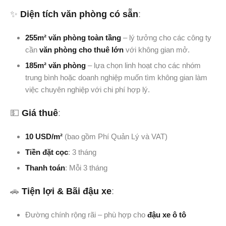
✨
Diện tích văn phòng có sẵn
:
255m² văn phòng toàn tầng
– lý tưởng cho các công ty
cần
văn phòng cho thuê lớn
với không gian mở.
185m² văn phòng
– lựa chọn linh hoạt cho các nhóm
trung bình hoặc doanh nghiệp muốn tìm không gian làm
việc chuyên nghiệp với chi phí hợp lý.
💵
Giá thuê
:
10 USD/m²
(bao gồm Phí Quản Lý và VAT)
Tiền đặt cọc
: 3 tháng
Thanh toán
: Mỗi 3 tháng
🚗
Tiện lợi & Bãi đậu xe
:
Đường chính rộng rãi – phù hợp cho
đậu xe ô tô