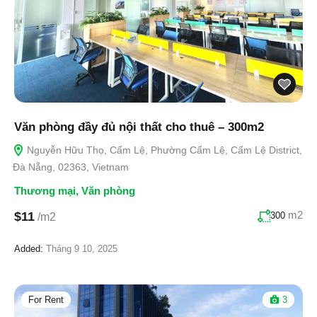
Văn phòng đầy đủ nội thất cho thuê – 300m2
Nguyễn Hữu Thọ, Cẩm Lệ, Phường Cẩm Lệ, Cẩm Lệ District,
Đà Nẵng, 02363, Vietnam
Thương mại
,
Văn phòng
m2
$11
300
/m2
Added:
Tháng 9 10, 2025
For Rent
3