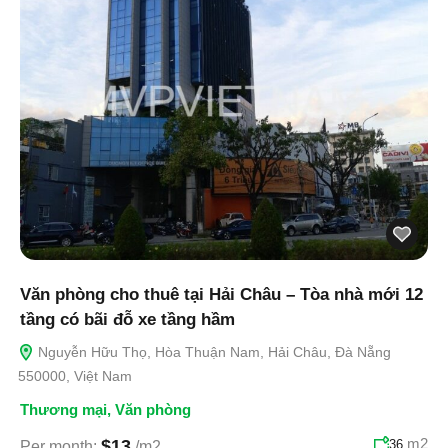
Văn phòng cho thuê tại Hải Châu – Tòa nhà mới 12
tầng có bãi đỗ xe tầng hầm
Nguyễn Hữu Thọ, Hòa Thuận Nam, Hải Châu, Đà Nẵng
550000, Việt Nam
Thương mại
,
Văn phòng
m2
$13
36
Per month:
/m2