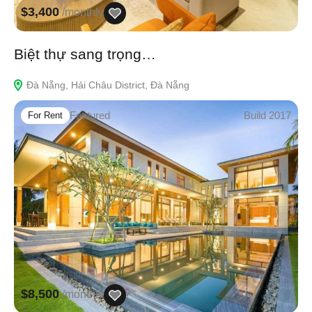
$3,400
/monthly
Biệt thự sang trọng…
Đà Nẵng, Hải Châu District, Đà Nẵng
Featured
Build 2017
For Rent
$8,500
/monthly