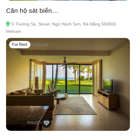
Căn hộ sát biển…
5 Trường Sa, Street, Ngũ Hành Sơn, Đà Nẵng 550000,
Vietnam
Featured
For Rent
$3,000
/month