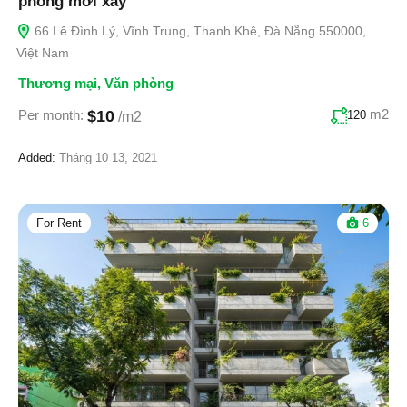
phòng mới xây
66 Lê Đình Lý, Vĩnh Trung, Thanh Khê, Đà Nẵng 550000,
Việt Nam
Thương mại
,
Văn phòng
m2
$10
Per month:
120
/m2
Added:
Tháng 10 13, 2021
For Rent
6