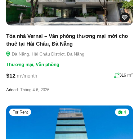
Tòa nhà Vernal – Văn phòng thương mại mới cho
thuê tại Hải Châu, Đà Nẵng
Đà Nẵng, Hải Châu District, Đà Nẵng
Thương mại
,
Văn phòng
m²
$12
316
m²/month
Added:
Tháng 4 6, 2026
For Rent
4