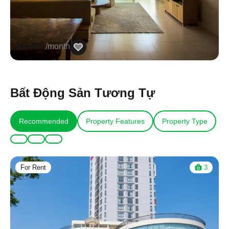
$3,000
/month
Bất Động Sản Tương Tự
Recommended
Property Features
Property Type
For Rent
3