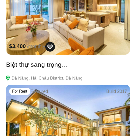
$3,400
/monthly
Biệt thự sang trọng…
Đà Nẵng, Hải Châu District, Đà Nẵng
Featured
Build 2017
For Rent