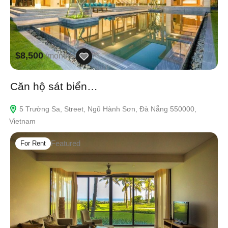
$8,500
/monthly
Căn hộ sát biển…
5 Trường Sa, Street, Ngũ Hành Sơn, Đà Nẵng 550000,
Vietnam
Featured
For Rent