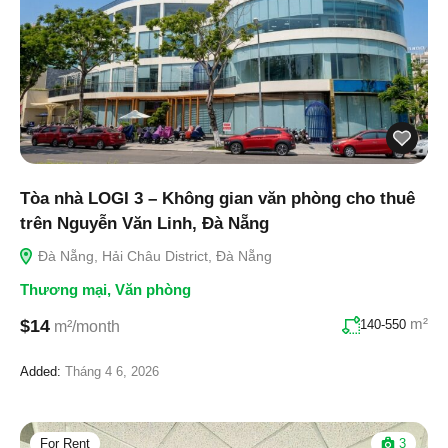
Tòa nhà LOGI 3 – Không gian văn phòng cho thuê
trên Nguyễn Văn Linh, Đà Nẵng
Đà Nẵng, Hải Châu District, Đà Nẵng
Thương mại
,
Văn phòng
m²
$14
140-550
m²/month
Added:
Tháng 4 6, 2026
For Rent
3