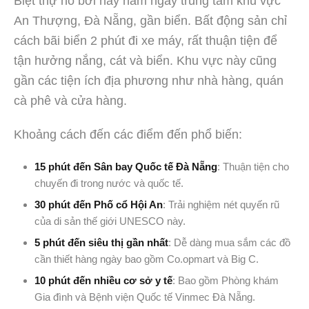
Biệt thự hồ bơi này nằm ngay trung tâm khu vực
An Thượng, Đà Nẵng, gần biển. Bất động sản chỉ
cách bãi biển 2 phút đi xe máy, rất thuận tiện để
tận hưởng nắng, cát và biển. Khu vực này cũng
gần các tiện ích địa phương như nhà hàng, quán
cà phê và cửa hàng.
Khoảng cách đến các điểm đến phổ biến:
15 phút đến Sân bay Quốc tế Đà Nẵng
: Thuận tiện cho
chuyến đi trong nước và quốc tế.
30 phút đến Phố cổ Hội An
: Trải nghiệm nét quyến rũ
của di sản thế giới UNESCO này.
5 phút đến siêu thị gần nhất
: Dễ dàng mua sắm các đồ
cần thiết hàng ngày bao gồm Co.opmart và Big C.
10 phút đến nhiều cơ sở y tế
: Bao gồm Phòng khám
Gia đình và Bệnh viện Quốc tế Vinmec Đà Nẵng.