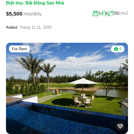
Biệt thự
,
Bất Động Sản Nhà
/m2
$5,500
3
4
250
/monthly
Added:
Tháng 12 11, 2025
For Rent
6